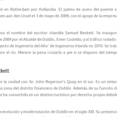
yó en Rotterdam por Hollandia. El palmo de acero del puente s
pen aan den IJssel el 3 de mayo de 2009, con el apoyo de la empres
leva el nombre del escritor irlandés Samuel Beckett. Se inaugur
 2009 por el Alcalde de Dublín, Emer Costello; y al tráfico rodado 
oyecto de Ingeniería del Año’ de Ingenieros Irlanda en 2010. Se trat
 el río. Merece la pena cruzarlo a pie si se dispone del tiemp
ckett
de la ciudad con Sir John Rogerson’s Quay en el sur. Es un enlac
 la zona del distrito financiero de Dublín. Además de su función d
e ha convertido en un destino turístico por derecho propio debid
 evolución y modernización de Dublín en el siglo XXI. Su presenci