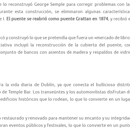
te lo reconstruyó George Semple para corregir problemas con la
rante esta construcción, se eliminaron algunas característica
e I.
El puente se reabrió como puente Grattan en 1874
, y recibió 
có y construyó lo que se pretendía que fuera un «mercado de libro
iativa incluyó la reconstrucción de la cubierta del puente, co
conjunto de bancos con asientos de madera y respaldos de vidri
 la vida diaria de Dublín, ya que conecta el bullicioso distrit
o de Temple Bar. Los transeúntes y los automovilistas disfrutan d
s edificios históricos que lo rodean, lo que lo convierte en un luga
ido restaurado y renovado para mantener su encanto y su integrida
ran eventos públicos y festivales, lo que lo convierte en un punt