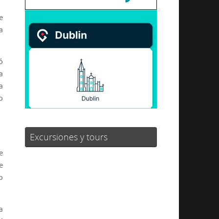
e
a
ó
a
a
o
Excursiones y tours
e
e
o
a