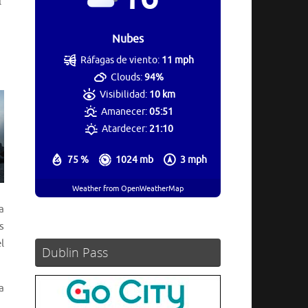
l
Nubes
Ráfagas de viento:
11 mph
Clouds:
94%
Visibilidad:
10 km
Amanecer:
05:51
Atardecer:
21:10
75 %
1024 mb
3 mph
Weather from OpenWeatherMap
a
s
l
Dublin Pass
a