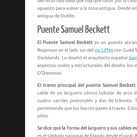
del recorrido ideal que hay que hacer por la ciud
opuesto para volver a la zona antigua. Desde a
antigua de Dublín.
Puente Samuel Beckett
El Puente Samuel Beckett
es un puente atiran
Rogerson en el lado sur del
río Liffey
con Guild S
Docklands. Lo diseñó el arquitecto español
San
aspectos civiles y estructurales del diseño lo
O’Donovan.
El tramo principal del puente Samuel Beckett
cable de un larguero cónico tubular de arco d
cuatro carriles peatonales y dos de tránsito.
permitiendo que los barcos pasen a través. Esto
pilón.
Se dice que la forma del larguero y sus cables 
es el símbolo nacional de Irlanda desde el siglo XI