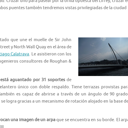
ad. Cruzar uno para pasear por la orilla opuesta del Liffey; cruzar e
mbos puentes también tendremos vistas privilegiadas de la ciudad
tado que une el muelle de Sir John
treet y North Wall Quay en el área de
tiago Calatrava
. Le asistieron con los
s ingenieros consultores de Roughan &
 está aguantado por 31 soportes
de
elantero único con doble respaldo. Tiene terrazas provistas par
 También es capaz de abrirse a través de un ángulo de 90 grado
 se logra gracias a un mecanismo de rotación alojado en la base de
evocan una imagen de un arpa
que se encuentra en su borde. El arp
II.