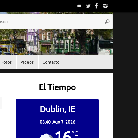
Búsqueda
Buscar
para:
Fotos
Vídeos
Contacto
El Tiempo
Dublin, IE
08:40,
Ago 7, 2026
.
16
°C