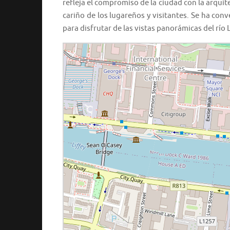
refleja el compromiso de la ciudad con la arqui
cariño de los lugareños y visitantes. Se ha conv
para disfrutar de las vistas panorámicas del río L