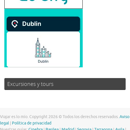
Excursiones y tours
Viajar es lo mío. Copyright 2026 © Todos los derechos reservados.
Aviso
legal
|
Política de privacidad
Nuestras guías:
Ginebra
|
Basilea
|
Madrid
|
Segovia
|
Tarragona
|
Avila
|