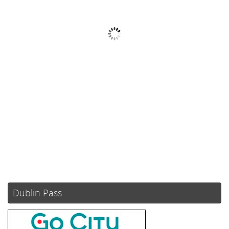
18
Nubes
Ráfagas de viento:
0 mph
Clouds:
100%
Visibilidad:
10 km
Amanecer:
05:54
Atardecer:
21:06
77 %
1013 mb
6 mph
Weather from OpenWeatherMap
Dublin Pass