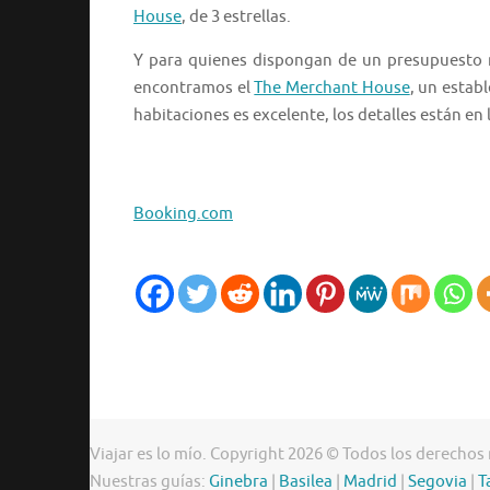
House
, de 3 estrellas.
Y para quienes dispongan de un presupuesto 
encontramos el
The Merchant House
, un estab
habitaciones es excelente, los detalles están en
Booking.com
Viajar es lo mío. Copyright 2026 © Todos los derechos
Nuestras guías:
Ginebra
|
Basilea
|
Madrid
|
Segovia
|
T