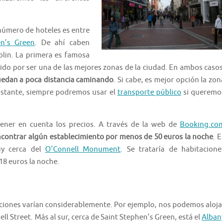
úmero de hoteles es entre
en’s Green
. De ahí caben
lin. La primera es famosa
ido por ser una de las mejores zonas de la ciudad. En ambos casos
 quedan a poca distancia caminando
. Si cabe, es mejor opción la zon
bstante, siempre podremos usar el
transporte público
si queremo
ener en cuenta los precios. A través de la web de
Booking.co
contrar algún establecimiento por menos de 50 euros la noche
. 
uy cerca del
O’Connell Monument
. Se trataría de habitacione
18 euros la noche.
ciones varían considerablemente. Por ejemplo, nos podemos aloja
ll Street. Más al sur, cerca de Saint Stephen’s Green, está el
Alban