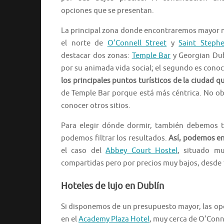
opciones que se presentan.
La principal zona donde encontraremos mayor n
el norte de
O’Connell Street
y
Saint Steph
destacar dos zonas:
Temple Bar
y Georgian Dub
por su animada vida social; el segundo es conoc
los principales puntos turísticos de la ciudad
de Temple Bar porque está más céntrica. No o
conocer otros sitios.
Para elegir dónde dormir, también debemos t
podemos filtrar los resultados.
Así, podemos en
el caso del
Abbey Court Hostel
, situado m
compartidas pero por precios muy bajos, desde 
Hoteles de lujo en Dublín
Si disponemos de un presupuesto mayor, las op
en el
Academy Plaza Hotel
, muy cerca de O’Conne