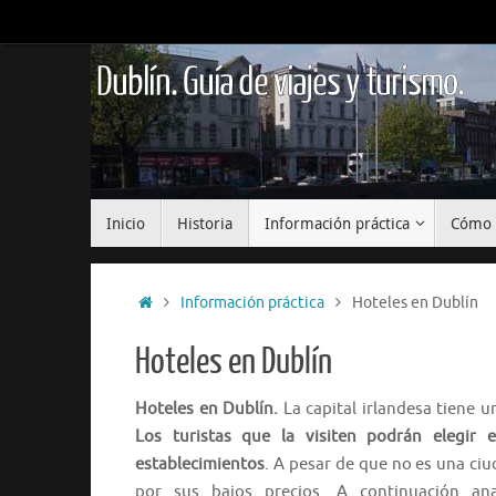
Saltar
al
contenido
Dublín. Guía de viajes y turismo.
Saltar
Inicio
Historia
Información práctica
Cómo 
al
contenido
Inicio
Información práctica
Hoteles en Dublín
Hoteles en Dublín
Hoteles en Dublín.
La capital irlandesa tiene u
Los turistas que la visiten podrán elegir e
establecimientos
. A pesar de que no es una ci
por sus bajos precios. A continuación ana