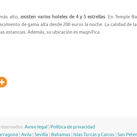
más alto,
existen varios hoteles de 4 y 5 estrellas.
En Temple Ba
lecimiento de gama alta desde 200 euros la noche. La calidad de la
 las estancias. Además, su ubicación es magnífica.
 reservados.
Aviso legal
|
Política de privacidad
arragona
|
Avila
|
Sevilla
|
Bahamas
|
Islas Turcas y Caicos
|
San Pete