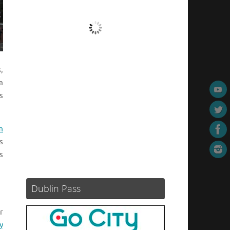
Nubes
Ráfagas de viento:
0 mph
Clouds:
99%
,
Visibilidad:
10 km
a
Amanecer:
05:54
s
Atardecer:
21:06
60 %
1013 mb
10 mph
m
Weather from OpenWeatherMap
Es
s
Dublin Pass
r
y