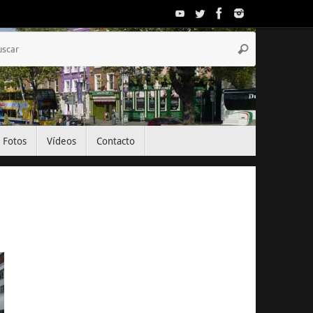
Búsqueda
Buscar
para:
Fotos
Vídeos
Contacto
El Tiempo
Dublin, IE
12:09,
Ago 9, 2026
22
°C