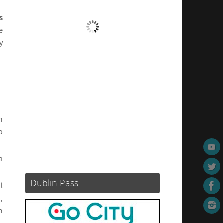
s
Nubes
e
y
Ráfagas de viento:
0 mph
Clouds:
99%
Visibilidad:
10 km
Amanecer:
05:49
Atardecer:
21:12
70 %
1025 mb
4 mph
n
b
Weather from OpenWeatherMap
a
Dublin Pass
l
,
n