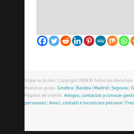
Viajar es lo mío. Copyright 2026 © Todos los derechos
Nuestras guías:
Ginebra
|
Basilea
|
Madrid
|
Segovia
|
T
Páginas de interés:
Amigos, contactos y conocer gent
personnes
|
Amici, contatti e incontrare persone
|
Freu