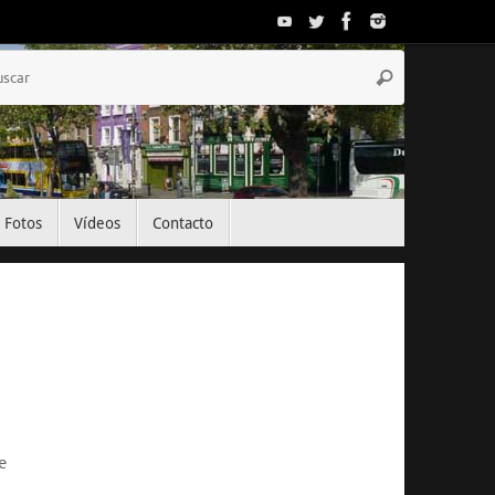
Búsqueda
Buscar
para:
Fotos
Vídeos
Contacto
El Tiempo
Dublin, IE
23:00,
Ago 6, 2026
e
16
°C