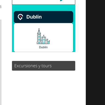
3
Excursiones y tours