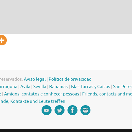
 reservados.
Aviso legal
|
Política de privacidad
arragona
|
Avila
|
Sevilla
|
Bahamas
|
Islas Turcas y Caicos
|
San Pete
e
|
Amigos, contatos e conhecer pessoas
|
Friends, contacts and m
nde, Kontakte und Leute treffen