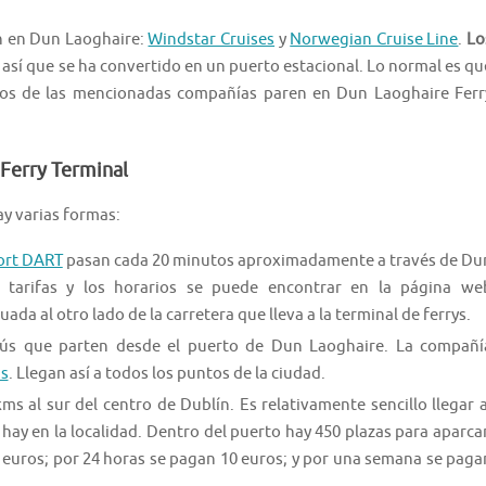
n en Dun Laoghaire:
Windstar Cruises
y
Norwegian Cruise Line
.
Lo
, así que se ha convertido en un puerto estacional. Lo normal es qu
ros de las mencionadas compañías paren en Dun Laoghaire Ferr
 Ferry Terminal
hay varias formas:
ort DART
pasan cada 20 minutos aproximadamente a través de Du
s tarifas y los horarios se puede encontrar en la página we
uada al otro lado de la carretera que lleva a la terminal de ferrys.
bús que parten desde el puerto de Dun Laoghaire. La compañí
s
. Llegan así a todos los puntos de la ciudad.
s al sur del centro de Dublín. Es relativamente sencillo llegar a
 hay en la localidad. Dentro del puerto hay 450 plazas para aparcar
5 euros; por 24 horas se pagan 10 euros; y por una semana se paga