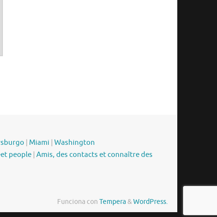
rsburgo
|
Miami
|
Washington
eet people
|
Amis, des contacts et connaître des
Funciona con
Tempera
&
WordPress.