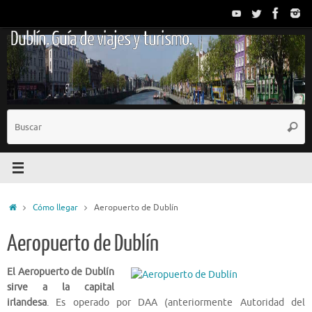
Saltar
al
Dublín. Guía de viajes y turismo.
contenido
B
Busc
p
Inicio
Cómo llegar
Aeropuerto de Dublín
Aeropuerto de Dublín
El Aeropuerto de Dublín
sirve a la capital
irlandesa
. Es operado por DAA (anteriormente Autoridad del