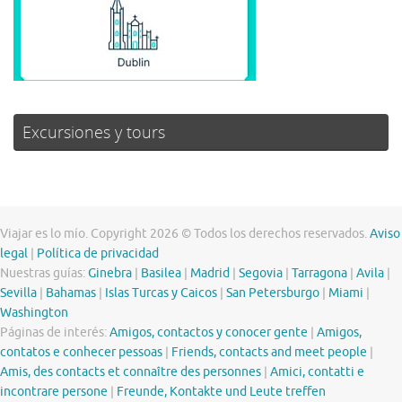
Excursiones y tours
Viajar es lo mío. Copyright 2026 © Todos los derechos reservados.
Aviso
legal
|
Política de privacidad
Nuestras guías:
Ginebra
|
Basilea
|
Madrid
|
Segovia
|
Tarragona
|
Avila
|
Sevilla
|
Bahamas
|
Islas Turcas y Caicos
|
San Petersburgo
|
Miami
|
Washington
Páginas de interés:
Amigos, contactos y conocer gente
|
Amigos,
contatos e conhecer pessoas
|
Friends, contacts and meet people
|
Amis, des contacts et connaître des personnes
|
Amici, contatti e
incontrare persone
|
Freunde, Kontakte und Leute treffen