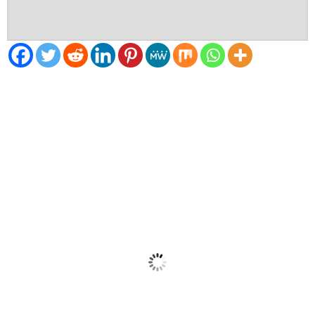
El Tiempo
Dublin, IE
17:20,
Ago 7, 2026
19
°C
Nubes
Ráfagas de viento:
10 mph
Clouds:
97%