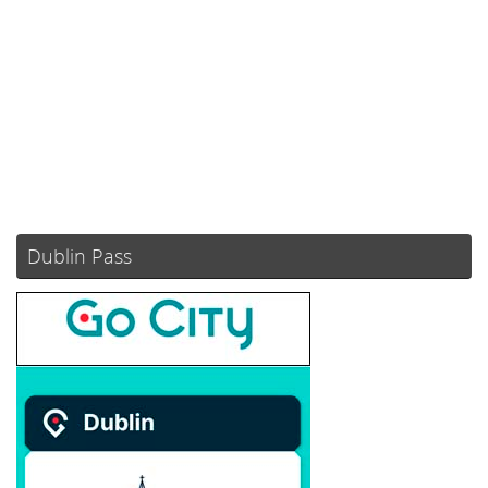
Visibilidad:
10 km
Amanecer:
05:51
Atardecer:
21:10
67 %
1021 mb
8 mph
Weather from OpenWeatherMap
Dublin Pass