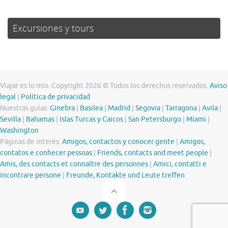
Excursiones y tours
Viajar es lo mío. Copyright 2026 © Todos los derechos reservados.
Aviso
legal
|
Política de privacidad
Nuestras guías:
Ginebra
|
Basilea
|
Madrid
|
Segovia
|
Tarragona
|
Avila
|
Sevilla
|
Bahamas
|
Islas Turcas y Caicos
|
San Petersburgo
|
Miami
|
Washington
Páginas de interés:
Amigos, contactos y conocer gente
|
Amigos,
contatos e conhecer pessoas
|
Friends, contacts and meet people
|
Amis, des contacts et connaître des personnes
|
Amici, contatti e
incontrare persone
|
Freunde, Kontakte und Leute treffen