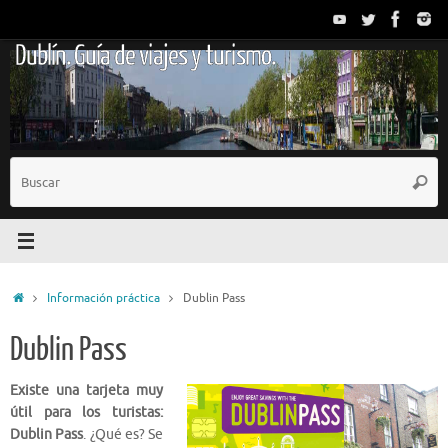
Saltar
al
Dublín. Guía de viajes y turismo.
contenido
B
Busc
p
Inicio
Información práctica
Dublin Pass
Dublin Pass
Existe una tarjeta muy
útil para los turistas:
Dublin Pass
. ¿Qué es? Se