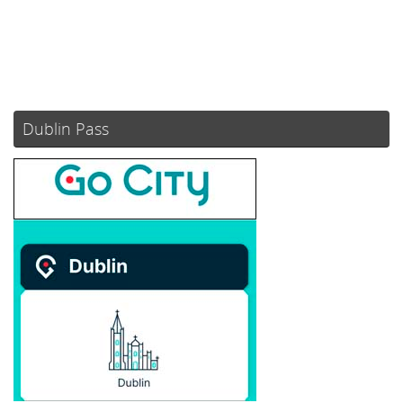
56 %
1024 mb
8 mph
Weather from OpenWeatherMap
Dublin Pass