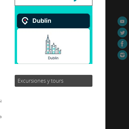
Excursiones y tours
i
a