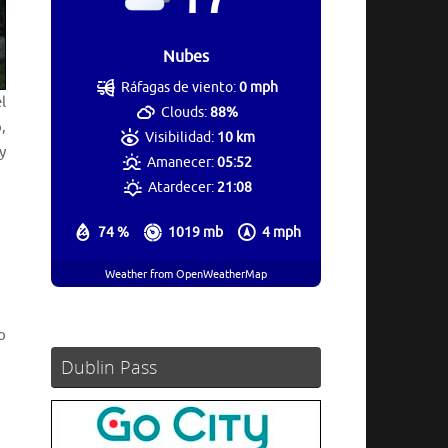
Nubes
Ráfagas de viento:
0 mph
l
Clouds:
88%
,
Visibilidad:
10 km
y
Amanecer:
05:52
Atardecer:
21:08
74 %
1019 mb
4 mph
Weather from OpenWeatherMap
o
Dublin Pass