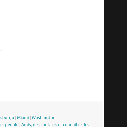
rsburgo
|
Miami
|
Washington
eet people
|
Amis, des contacts et connaître des