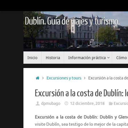
Saltar
al
contenido
Dublín. Guía de viajes y turismo.
Saltar
Inicio
Historia
Información práctica
Cómo 
al
contenido
Inicio
Excursiones y tours
Excursión a la costa d
Excursión a la costa de Dublín: 
dpmubago
12 diciembre, 2018
Excursi
Excursión a la costa de Dublín: Dublín y Gle
visite Dublín, sea testigo de lo mejor de la capi