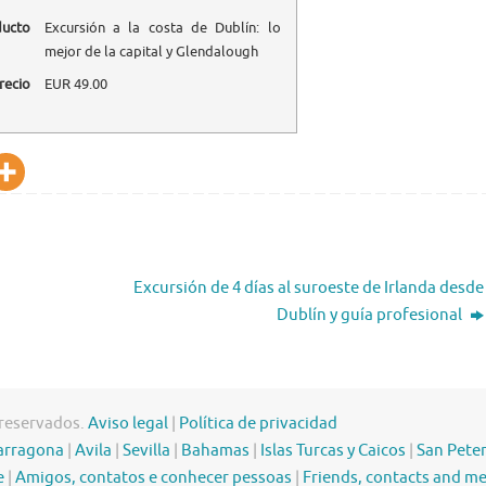
ducto
Excursión a la costa de Dublín: lo
mejor de la capital y Glendalough
recio
EUR
49.00
Excursión de 4 días al suroeste de Irlanda desde
Dublín y guía profesional
 reservados.
Aviso legal
|
Política de privacidad
arragona
|
Avila
|
Sevilla
|
Bahamas
|
Islas Turcas y Caicos
|
San Pete
e
|
Amigos, contatos e conhecer pessoas
|
Friends, contacts and m