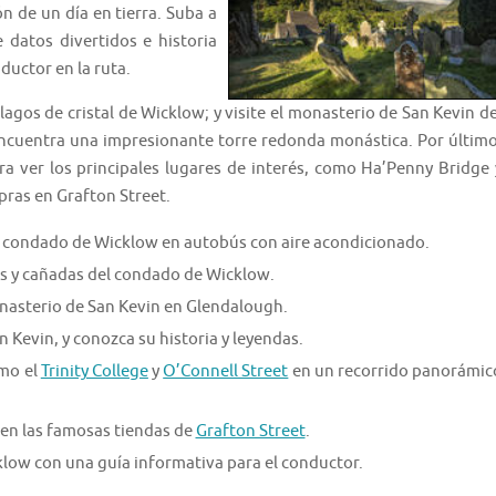
n de un día en tierra. Suba a
 datos divertidos e historia
ductor en la ruta.
agos de cristal de Wicklow; y visite el monasterio de San Kevin de
 encuentra una impresionante torre redonda monástica. Por último
ra ver los principales lugares de interés, como Ha’Penny Bridge 
mpras en Grafton Street.
 al condado de Wicklow en autobús con aire acondicionado.
s y cañadas del condado de Wicklow.
onasterio de San Kevin en Glendalough.
n Kevin, y conozca su historia y leyendas.
omo el
Trinity College
y
O’Connell Street
en un recorrido panorámic
 en las famosas tiendas de
Grafton Street
.
klow con una guía informativa para el conductor.