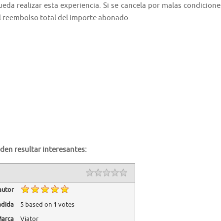
da realizar esta experiencia. Si se cancela por malas condicione
el reembolso total del importe abonado.
den resultar interesantes:
autor
adida
5
based on
1
votes
arca
Viator