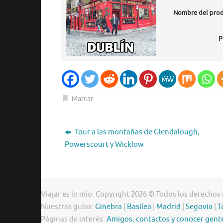
Nombre del pro
P
Marcar
.
Tour a las montañas de Glendalough,
Powerscourt y Wicklow
Viajar es lo mío. Copyright 2026 © Todos los derechos
Nuestras guías:
Ginebra
|
Basilea
|
Madrid
|
Segovia
|
T
Páginas de interés:
Amigos, contactos y conocer gent