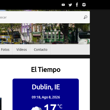
Búsqueda
Buscar
para:
Fotos
Vídeos
Contacto
El Tiempo
Dublin, IE
09:18,
Ago 8, 2026
17
°C