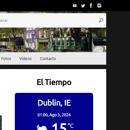
Búsqueda
Buscar
para:
Fotos
Vídeos
Contacto
El Tiempo
Dublin, IE
01:00,
Ago 3, 2026
15
°C