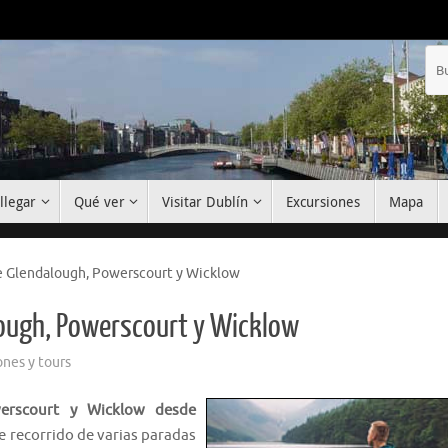
llegar
Qué ver
Visitar Dublín
Excursiones
Mapa
de Glendalough, Powerscourt y Wicklow
lough, Powerscourt y Wicklow
ones y tours
erscourt y Wicklow desde
te recorrido de varias paradas