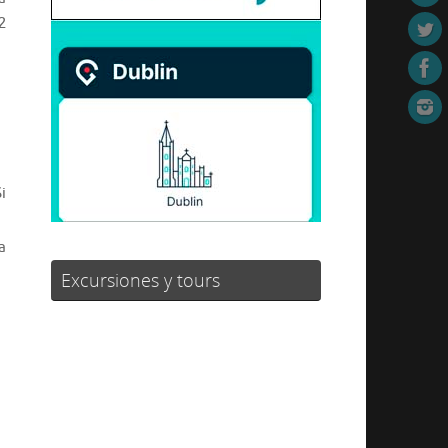
2
i
a
Excursiones y tours