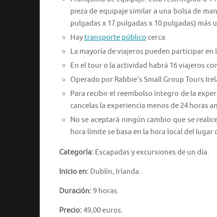
pieza de equipaje similar a una bolsa de ma
pulgadas x 17 pulgadas x 10 pulgadas) más u
Hay
transporte público
cerca.
La mayoría de viajeros pueden participar en l
En el tour o la actividad habrá 16 viajeros 
Operado por Rabbie’s Small Group Tours Irel
Para recibir el reembolso íntegro de la expe
cancelas la experiencia menos de 24 horas a
No se aceptará ningún cambio que se realic
hora límite se basa en la hora local del lugar 
Categoría:
Escapadas y excursiones de un día.
Inicio en:
Dublín, Irlanda.
Duración:
9 horas.
Precio:
49,00 euros.