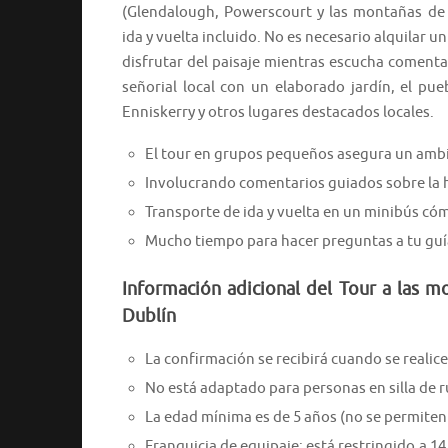
(Glendalough, Powerscourt y las montañas de
ida y vuelta incluido. No es necesario alquilar u
disfrutar del paisaje mientras escucha comenta
señorial local con un elaborado jardín, el pue
Enniskerry y otros lugares destacados locales.
El tour en grupos pequeños asegura un ambi
Involucrando comentarios guiados sobre la hi
Transporte de ida y vuelta en un minibús cóm
Mucho tiempo para hacer preguntas a tu guí
Información adicional del Tour a las 
Dublín
La confirmación se recibirá cuando se realice 
No está adaptado para personas en silla de 
La edad mínima es de 5 años (no se permiten
Franquicia de equipaje: está restringido a 1