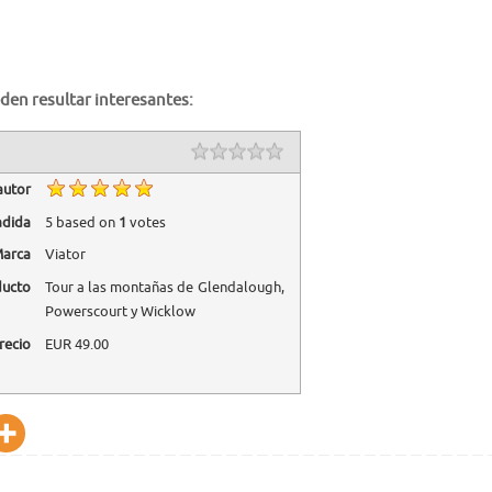
den resultar interesantes:
autor
adida
5
based on
1
votes
arca
Viator
ducto
Tour a las montañas de Glendalough,
Powerscourt y Wicklow
recio
EUR
49.00