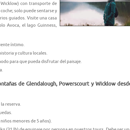
 Wicklow) con transporte de
n coche; solo puede sentarse y
rios guiados. Visite una casa
blo Avoca, el lago Guinness,
ente íntimo.
storia y cultura locales.
odo para que pueda disfrutar del paisaje.
a.
montañas de Glendalough, Powerscourt y Wicklow desd
la reserva.
ruedas.
 niños menores de 5 años).
4 kg (31 lb) de equipaje por persona en nuestros tours. Debe ser un