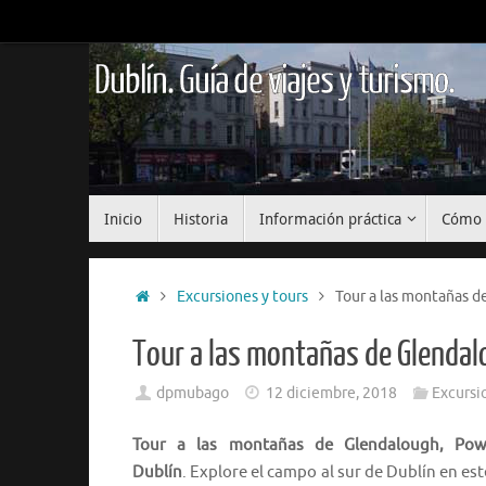
Saltar
al
contenido
Dublín. Guía de viajes y turismo.
Saltar
Inicio
Historia
Información práctica
Cómo 
al
contenido
Inicio
Excursiones y tours
Tour a las montañas 
Tour a las montañas de Glenda
dpmubago
12 diciembre, 2018
Excursi
Tour a las montañas de Glendalough, Pow
Dublín
. Explore el campo al sur de Dublín en es