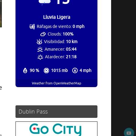
Lluvia Ligera
Ráfagas de viento:
0 mph
Clouds:
100%
Visibilidad:
10 km
Amanecer:
05:44
Atardecer:
21:18
90 %
1015 mb
4 mph
Weather from OpenWeatherMap
e
Dublin Pass
a