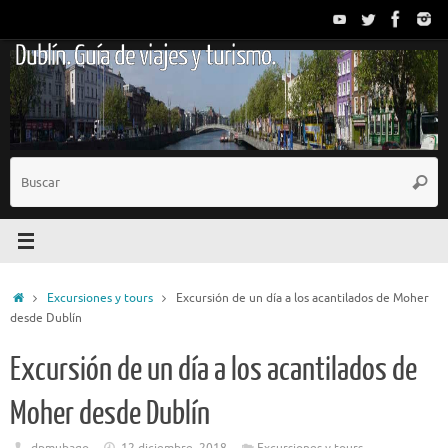
Saltar
al
Dublín. Guía de viajes y turismo.
contenido
B
Busc
p
Inicio
Excursiones y tours
Excursión de un día a los acantilados de Moher
desde Dublín
Excursión de un día a los acantilados de
Moher desde Dublín