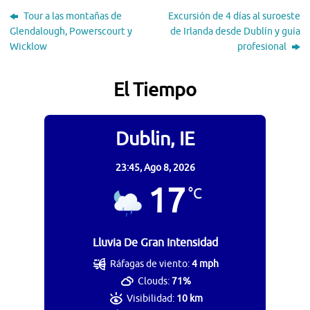
Tour a las montañas de
Excursión de 4 días al suroeste
Glendalough, Powerscourt y
de Irlanda desde Dublín y guía
Wicklow
profesional
El Tiempo
Dublin, IE
23:45,
Ago 8, 2026
17
°C
Lluvia De Gran Intensidad
Ráfagas de viento:
4 mph
Clouds:
71%
Visibilidad:
10 km