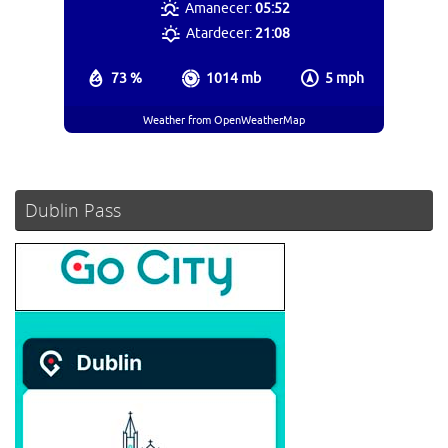
Amanecer:
05:52
Atardecer:
21:08
73 %
1014 mb
5 mph
Weather from OpenWeatherMap
Dublin Pass