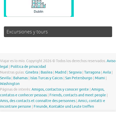
Excursiones y tours
Viajar es lo mío. Copyright 2026 © Todos los derechos reservados.
Aviso
legal
|
Política de privacidad
Nuestras guías:
Ginebra
|
Basilea
|
Madrid
|
Segovia
|
Tarragona
|
Avila
|
Sevilla
|
Bahamas
|
Islas Turcas y Caicos
|
San Petersburgo
|
Miami
|
Washington
Páginas de interés:
Amigos, contactos y conocer gente
|
Amigos,
contatos e conhecer pessoas
|
Friends, contacts and meet people
|
Amis, des contacts et connaître des personnes
|
Amici, contatti e
incontrare persone
|
Freunde, Kontakte und Leute treffen