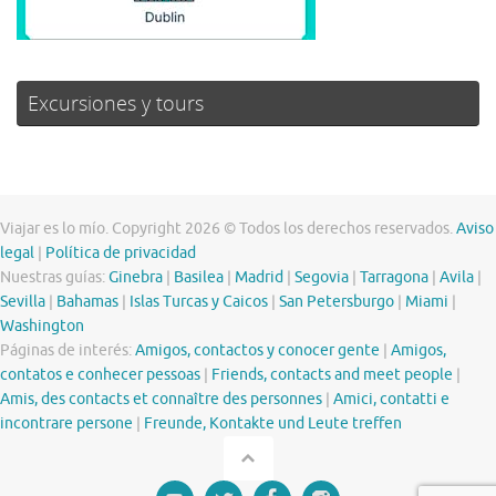
Excursiones y tours
Viajar es lo mío. Copyright 2026 © Todos los derechos reservados.
Aviso
legal
|
Política de privacidad
Nuestras guías:
Ginebra
|
Basilea
|
Madrid
|
Segovia
|
Tarragona
|
Avila
|
Sevilla
|
Bahamas
|
Islas Turcas y Caicos
|
San Petersburgo
|
Miami
|
Washington
Páginas de interés:
Amigos, contactos y conocer gente
|
Amigos,
contatos e conhecer pessoas
|
Friends, contacts and meet people
|
Amis, des contacts et connaître des personnes
|
Amici, contatti e
incontrare persone
|
Freunde, Kontakte und Leute treffen