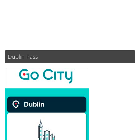
Atardecer:
21:08
84 %
1019 mb
2 mph
Weather from OpenWeatherMap
Dublin Pass