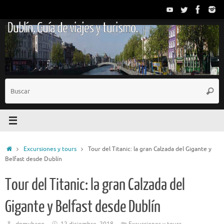
Saltar
al
Dublín. Guía de viajes y turismo.
contenido
B
Busc
p
Inicio
Excursiones y tours
Tour del Titanic: la gran Calzada del Gigante y
Belfast desde Dublín
Tour del Titanic: la gran Calzada del
Gigante y Belfast desde Dublín