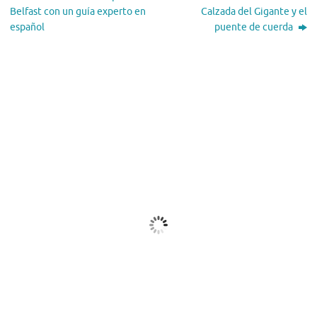
Belfast con un guía experto en
Calzada del Gigante y el
español
puente de cuerda
El Tiempo
Dublin, IE
07:07,
Ago 8, 2026
15
°C
Nubes
Ráfagas de viento:
3 mph
Clouds:
99%
Visibilidad:
10 km
Amanecer:
05:52