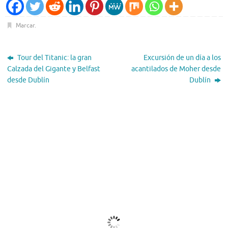
Marcar
.
Tour del Titanic: la gran
Excursión de un día a los
Calzada del Gigante y Belfast
acantilados de Moher desde
desde Dublín
Dublín
El Tiempo
Dublin, IE
09:06,
Ago 8, 2026
17
°C
Nubes