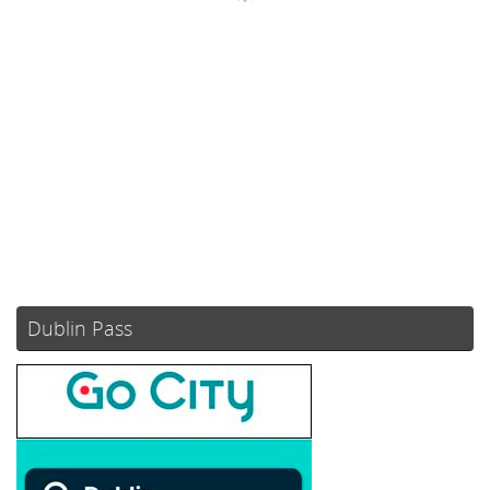
Ráfagas de viento:
0 mph
Clouds:
88%
Visibilidad:
10 km
Amanecer:
05:52
Atardecer:
21:08
78 %
1018 mb
3 mph
Weather from OpenWeatherMap
Dublin Pass