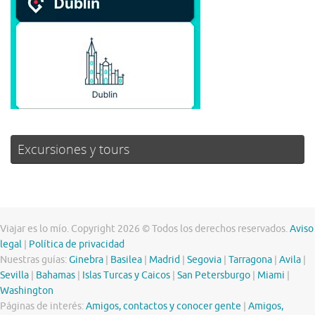
Excursiones y tours
Viajar es lo mío. Copyright 2026 © Todos los derechos reservados.
Aviso
legal
|
Política de privacidad
Nuestras guías:
Ginebra
|
Basilea
|
Madrid
|
Segovia
|
Tarragona
|
Avila
|
Sevilla
|
Bahamas
|
Islas Turcas y Caicos
|
San Petersburgo
|
Miami
|
Washington
Páginas de interés:
Amigos, contactos y conocer gente
|
Amigos,