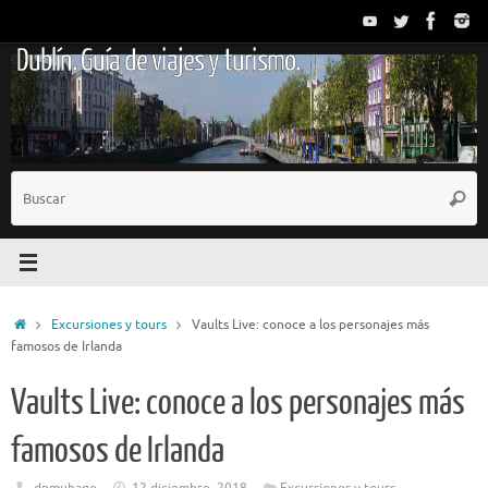
Saltar
al
Dublín. Guía de viajes y turismo.
contenido
B
Busc
p
Inicio
Excursiones y tours
Vaults Live: conoce a los personajes más
famosos de Irlanda
Vaults Live: conoce a los personajes más
famosos de Irlanda