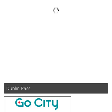
Muy Nuboso
Ráfagas de viento:
1 mph
Clouds:
53%
Visibilidad:
10 km
Amanecer:
05:52
Atardecer:
21:08
75 %
1015 mb
1 mph
Weather from OpenWeatherMap
Dublin Pass