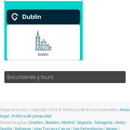
Excursiones y tours
Viajar es lo mío. Copyright 2026 © Todos los derechos reservados.
Aviso
legal
|
Política de privacidad
Nuestras guías:
Ginebra
|
Basilea
|
Madrid
|
Segovia
|
Tarragona
|
Avila
|
Sevilla
|
Bahamas
|
Islas Turcas y Caicos
|
San Petersburgo
|
Miami
|