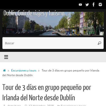
Saltar
al
Dublín. Guía de viajes y turismo.
contenido
B
Busc
p
Inicio
Excursiones y tours
Tour de 3 días en grupo pequeño por Irlanda
del Norte desde Dublín
Tour de 3 días en grupo pequeño por
Irlanda del Norte desde Dublín