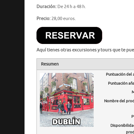
Duración:
De 24 h a 48 h.
Precio:
28,00 euros.
Aquí tienes otras excursiones y tours que te pue
Resumen
Puntuación del 
Puntuación añ
M
Nombre del pro
P
Disponibilida
pro