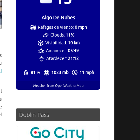
Algo De Nubes
Ráfagas de viento:
0 mph
Clouds:
11%
Visibilidad:
10 km
.
Amanecer:
05:49
s
Atardecer:
21:12
u
l
81 %
1023 mb
11 mph
Weather from OpenWeatherMap
l
s
e
Dublin Pass
l