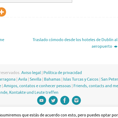
ine
Traslado cómodo desde los hoteles de Dublín al
aeropuerto
 reservados.
Aviso legal
|
Política de privacidad
arragona
|
Avila
|
Sevilla
|
Bahamas
|
Islas Turcas y Caicos
|
San Pete
e
|
Amigos, contatos e conhecer pessoas
|
Friends, contacts and m
nde, Kontakte und Leute treffen
 Asumiremos que estás de acuerdo con esto, pero puedes optar por n