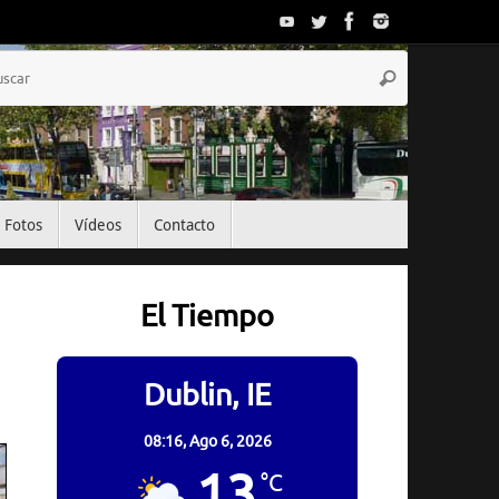
Búsqueda
Buscar
para:
Fotos
Vídeos
Contacto
El Tiempo
Dublin, IE
08:16,
Ago 6, 2026
13
°C