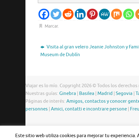
Marcar
.
Visita al gran velero Jeanie Johnston y Fam
Museum de Dublín
Viajar es lo mío. Copyright 2026 © Todos los derechos
Nuestras guías:
Ginebra
|
Basilea
|
Madrid
|
Segovia
|
T
Páginas de interés:
Amigos, contactos y conocer gent
personnes
|
Amici, contatti e incontrare persone
|
Freu
Este sitio web utiliza cookies para mejorar tu experiencia.