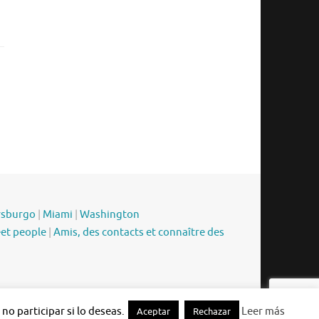
rsburgo
|
Miami
|
Washington
eet people
|
Amis, des contacts et connaître des
Funciona con
Tempera
&
WordPress.
o participar si lo deseas.
Leer más
Aceptar
Rechazar