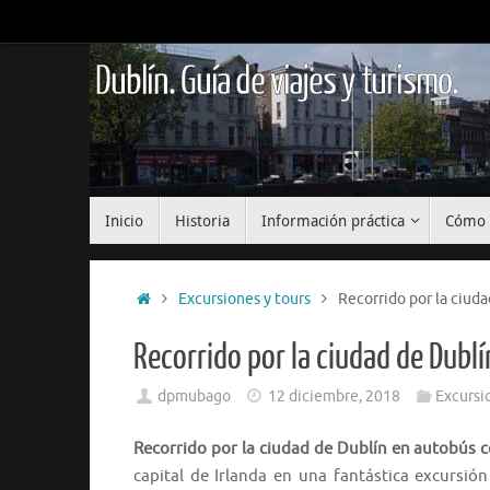
Saltar
al
contenido
Dublín. Guía de viajes y turismo.
Saltar
Inicio
Historia
Información práctica
Cómo 
al
contenido
Inicio
Excursiones y tours
Recorrido por la ciuda
Recorrido por la ciudad de Dubl
dpmubago
12 diciembre, 2018
Excursi
Recorrido por la ciudad de Dublín en autobús c
capital de Irlanda en una fantástica excursión