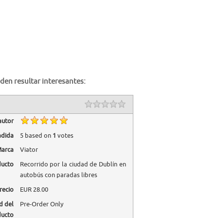
den resultar interesantes:
autor
adida
5
based on
1
votes
arca
Viator
ducto
Recorrido por la ciudad de Dublín en
autobús con paradas libres
recio
EUR
28.00
d del
Pre-Order Only
ducto