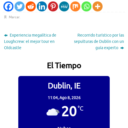
Marcar
.
Experiencia megalítica de
Recorrido turístico por las
Loughcrew: el mejor tour en
sepulturas de Dublín con un
Oldcastle
guía experto
El Tiempo
Dublin, IE
11:04,
Ago 8, 2026
20
°C