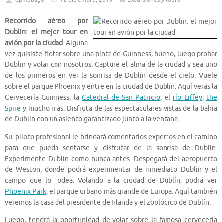
dpmubago
12 diciembre, 2018
Excursiones y tours
Recorrido aéreo por
Dublín: el mejor tour en
avión por la ciudad
. Alguna
vez quisiste flotar sobre una pinta de Guinness, bueno, luego probar
Dublin y volar con nosotros. Capture el alma de la ciudad y sea uno
de los primeros en ver la sonrisa de Dublín desde el cielo. Vuele
sobre el parque Phoenix y entre en la ciudad de Dublín. Aquí verás la
Cervecería Guinness, la
Catedral de San Patricio
, el
río Liffey
,
the
Spire
y mucho más. Disfruta de las espectaculares vistas de la bahía
de Dublín con un asiento garantizado junto a la ventana.
Su piloto profesional le brindará comentarios expertos en el camino
para que pueda sentarse y disfrutar de la sonrisa de Dublín.
Experimente Dublín como nunca antes. Despegará del aeropuerto
de Weston, donde podrá experimentar de inmediato Dublín y el
campo que lo rodea. Volando a la ciudad de Dublín, podrá ver
Phoenix Park
, el parque urbano más grande de Europa. Aquí también
veremos la casa del presidente de Irlanda y el zoológico de Dublín.
Luego, tendrá la oportunidad de volar sobre la famosa cervecería