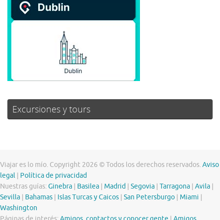
Excursiones y tours
Viajar es lo mío. Copyright 2026 © Todos los derechos reservados.
Aviso
legal
|
Política de privacidad
Nuestras guías:
Ginebra
|
Basilea
|
Madrid
|
Segovia
|
Tarragona
|
Avila
|
Sevilla
|
Bahamas
|
Islas Turcas y Caicos
|
San Petersburgo
|
Miami
|
Washington
Páginas de interés:
Amigos, contactos y conocer gente
|
Amigos,