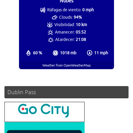
Nubes
Ráfagas de viento:
0 mph
Clouds:
94%
Visibilidad:
10 km
Amanecer:
05:52
Atardecer:
21:08
60 %
1018 mb
11 mph
Weather from OpenWeatherMap
Dublin Pass