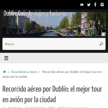
Saltar
al
Dublín. Guía de viajes y turismo.
contenido
B
Busc
p
Inicio
Excursiones y tours
Recorrido aéreo por Dublín: el mejor tour en
avión por la ciudad
Recorrido aéreo por Dublín: el mejor tour
en avión por la ciudad