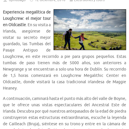
dpmubago
12 diciembre, 2018
Excursiones y tours
Experiencia megalítica de
Loughcrew: el mejor tour
en Oldcastle
. En su visita a
Irlanda, asegúrese de
visitar su secreto mejor
guardado, las Tumbas del
Pasaje Antiguo de
Loughcrew, en este recorrido a pie para grupos pequeños. Estas
tumbas de paso tienen más de 5000 años, son anteriores a
Newgrange y se encuentran a solo una hora de Dublín. Su recorrido
de 1,5 horas comenzará en Loughcrew Megalithic Center en
Oldcastle, donde visitará la casa tradicional irlandesa de Maggie
Heaney.
A continuación, caminará hasta el punto más alto del valle de Boyne,
que le ofrece unas vistas espectaculares del Ancestral Este de
Irlanda. Descubra por qué nuestros antepasados ​​de la edad de piedra
construyeron estas estructuras extraordinarias, escuche la leyenda
de Cailleach (Bruja), siéntese en su trono y entre en la cámara de