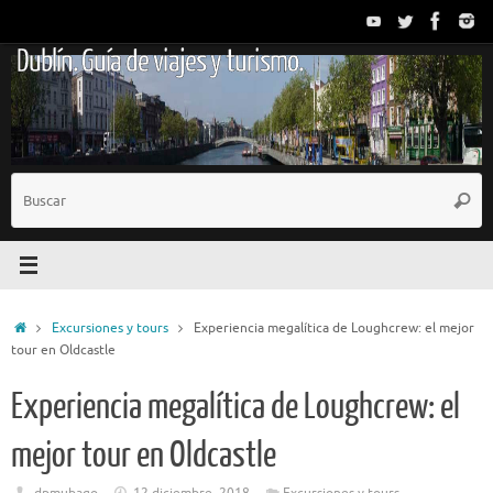
Saltar
al
Dublín. Guía de viajes y turismo.
contenido
B
Busc
p
Inicio
Excursiones y tours
Experiencia megalítica de Loughcrew: el mejor
tour en Oldcastle
Experiencia megalítica de Loughcrew: el
mejor tour en Oldcastle