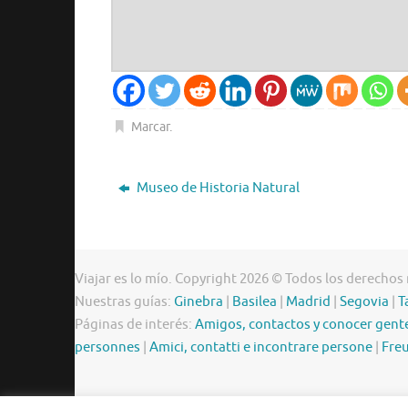
Marcar
.
Museo de Historia Natural
Viajar es lo mío. Copyright 2026 © Todos los derechos
Nuestras guías:
Ginebra
|
Basilea
|
Madrid
|
Segovia
|
T
Páginas de interés:
Amigos, contactos y conocer gent
personnes
|
Amici, contatti e incontrare persone
|
Freu