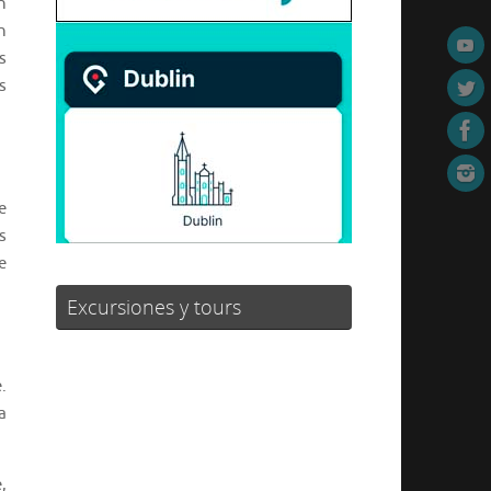
n
n
s
s
e
s
e
Excursiones y tours
.
a
,