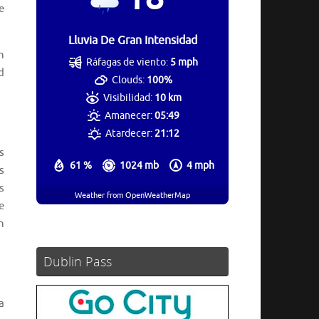
e
Lluvia De Gran Intensidad
n
Ráfagas de viento:
5 mph
d
Clouds:
100%
Visibilidad:
10 km
Amanecer:
05:49
Atardecer:
21:12
s
61 %
1024 mb
4 mph
s
s
Weather from OpenWeatherMap
e
n
Dublin Pass
a