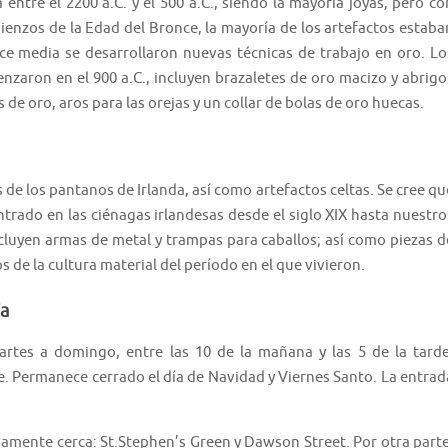
entre el 2200 a.C. y el 500 a.C., siendo la mayoría joyas, pero co
enzos de la Edad del Bronce, la mayoría de los artefactos estaba
e media se desarrollaron nuevas técnicas de trabajo en oro. Lo
nzaron en el 900 a.C., incluyen brazaletes de oro macizo y abrigo
 de oro, aros para las orejas y un collar de bolas de oro huecas.
de los pantanos de Irlanda, así como artefactos celtas. Se cree qu
trado en las ciénagas irlandesas desde el siglo XIX hasta nuestro
incluyen armas de metal y trampas para caballos; así como piezas d
 de la cultura material del período en el que vivieron.
ía
rtes a domingo, entre las 10 de la mañana y las 5 de la tarde
de. Permanece cerrado el día de Navidad y Viernes Santo. La entrad
vamente cerca: St.Stephen’s Green y Dawson Street. Por otra parte