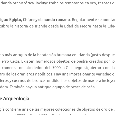
rlanda prehistórica. Incluye trabajos tempranos en oro, tesoros d
ntiguo Egipto, Chipre y el mundo romano.
Regularmente se monta
cubre la historia de Irlanda desde la Edad de Piedra hasta la Eda
odo más antiguo de la habitación humana en Irlanda (justo despué
Hierro Celta. Existen numerosos objetos de piedra creados por lo
e comenzaron alrededor del 7000 a.C. Luego siguieron con la
erro de los granjeros neolíticos. Hay una impresionante variedad d
deros y cuernos de bronce fundido. Los objetos de madera incluye
adera. También hay un antiguo equipo de pesca de caña.
de Arqueología
ía contiene una de las mejores colecciones de objetos de oro de l