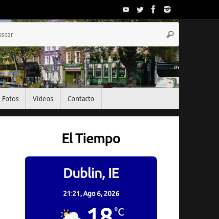
Búsqueda
Buscar
para:
Fotos
Vídeos
Contacto
El Tiempo
Dublin, IE
21:21,
Ago 6, 2026
18
°C