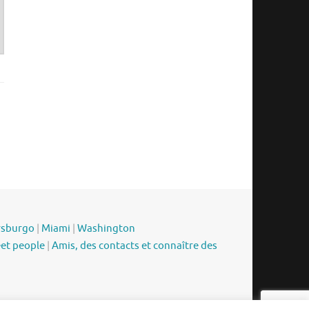
rsburgo
|
Miami
|
Washington
eet people
|
Amis, des contacts et connaître des