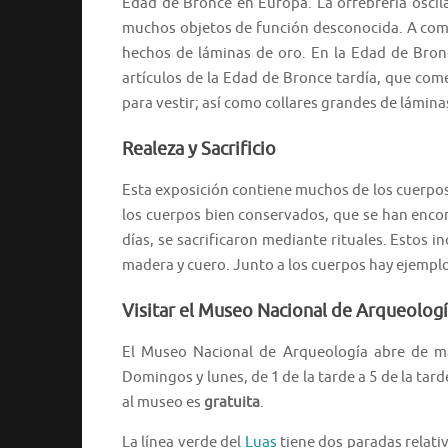
Edad de Bronce en Europa. La orfebrería oscila 
muchos objetos de función desconocida. A comi
hechos de láminas de oro. En la Edad de Bronc
artículos de la Edad de Bronce tardía, que come
para vestir; así como collares grandes de láminas
Realeza y Sacrificio
Esta exposición contiene muchos de los cuerpos 
los cuerpos bien conservados, que se han encon
días, se sacrificaron mediante rituales. Estos 
madera y cuero. Junto a los cuerpos hay ejemplos
Visitar el Museo Nacional de Arqueolog
El Museo Nacional de Arqueología abre de ma
Domingos y lunes, de 1 de la tarde a 5 de la tar
al museo es
gratuita
.
La línea verde del
Luas
tiene dos paradas relati