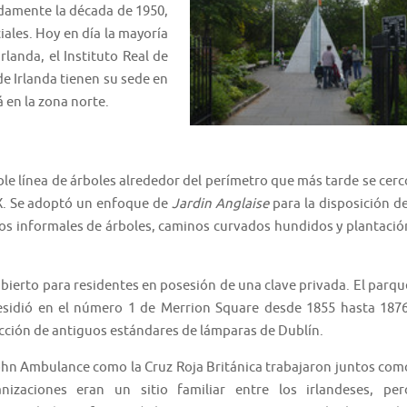
adamente la década de 1950,
iales. Hoy en día la mayoría
rlanda, el Instituto Real de
de Irlanda tienen su sede en
á en la zona norte.
le línea de árboles alrededor del perímetro que más tarde se cerc
IX. Se adoptó un enfoque de
Jardin Anglaise
para la disposición de
s informales de árboles, caminos curvados hundidos y plantació
abierto para residentes en posesión de una clave privada. El parqu
residió en el número 1 de Merrion Square desde 1855 hasta 1876
cción de antiguos estándares de lámparas de Dublín.
John Ambulance como la Cruz Roja Británica trabajaron juntos com
izaciones eran un sitio familiar entre los irlandeses, per