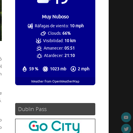
Muy Nuboso
Ráfagas de viento:
10 mph
Clouds:
66%
Visibilidad:
10 km
Amanecer:
05:51
Atardecer:
21:10
ó
l
59 %
1023 mb
2 mph
n
Weather from OpenWeatherMap
e
.
Dublin Pass
o
o