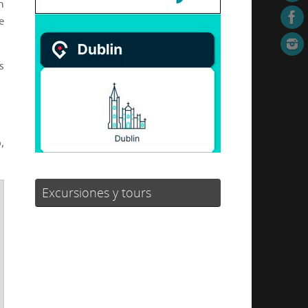
n
e
s
,
Excursiones y tours