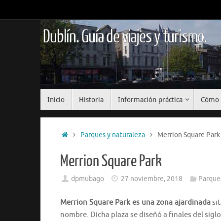
Saltar
al
contenido
Dublín. Guía de viajes y turismo.
Saltar
Inicio
Historia
Información práctica
Cómo 
al
contenido
Inicio
Parques y naturaleza
Merrion Square Park
Merrion Square Park
dpmubago
27 noviembre, 2018
Parques
Merrion Square Park es una zona ajardinada
sit
nombre. Dicha plaza se diseñó a finales del siglo