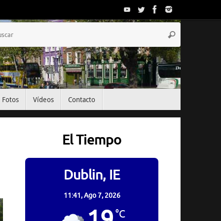
Búsqueda
Buscar
para:
Fotos
Vídeos
Contacto
El Tiempo
Dublin, IE
11:41,
Ago 7, 2026
19
°C