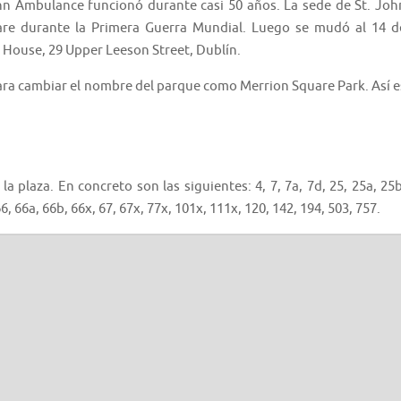
ohn Ambulance funcionó durante casi 50 años. La sede de St. Joh
re durante la Primera Guerra Mundial. Luego se mudó al 14 d
House, 29 Upper Leeson Street, Dublín.
ara cambiar el nombre del parque como Merrion Square Park. Así e
la plaza. En concreto son las siguientes: 4, 7, 7a, 7d, 25, 25a, 25b
66, 66a, 66b, 66x, 67, 67x, 77x, 101x, 111x, 120, 142, 194, 503, 757.