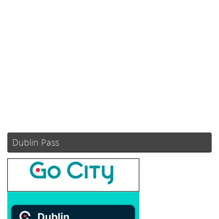
Ráfagas de viento:
0 mph
Clouds:
6%
Visibilidad:
10 km
Amanecer:
05:49
Atardecer:
21:12
81 %
1021 mb
13 mph
Weather from OpenWeatherMap
Dublin Pass