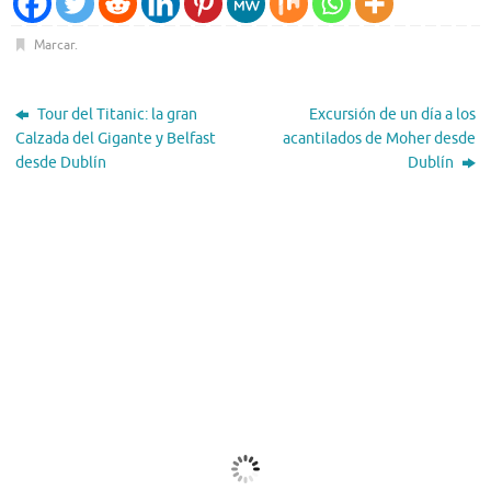
Marcar
.
Tour del Titanic: la gran
Excursión de un día a los
Calzada del Gigante y Belfast
acantilados de Moher desde
desde Dublín
Dublín
El Tiempo
Dublin, IE
03:55,
Ago 6, 2026
12
°C
Cielo Claro