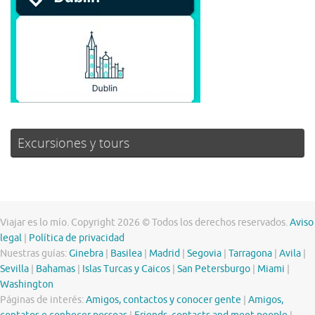
Excursiones y tours
Viajar es lo mío. Copyright 2026 © Todos los derechos reservados.
Aviso
legal
|
Política de privacidad
Nuestras guías:
Ginebra
|
Basilea
|
Madrid
|
Segovia
|
Tarragona
|
Avila
|
Sevilla
|
Bahamas
|
Islas Turcas y Caicos
|
San Petersburgo
|
Miami
|
Washington
Páginas de interés:
Amigos, contactos y conocer gente
|
Amigos,