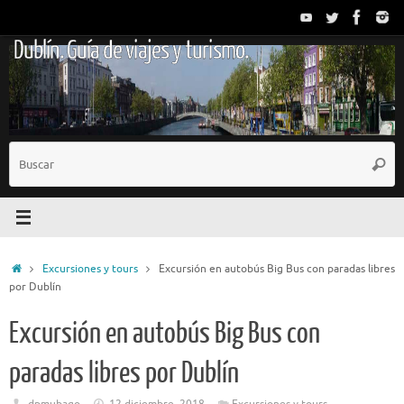
Saltar
al
Dublín. Guía de viajes y turismo.
contenido
B
Busc
p
Inicio
Excursiones y tours
Excursión en autobús Big Bus con paradas libres
por Dublín
Excursión en autobús Big Bus con
paradas libres por Dublín