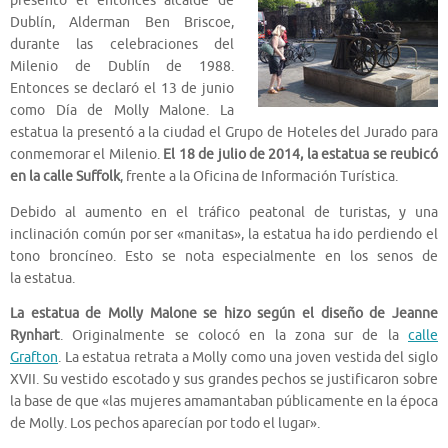
presentó el entonces alcalde de
Dublín, Alderman Ben Briscoe,
durante las celebraciones del
Milenio de Dublín de 1988.
Entonces se declaró el 13 de junio
como Día de Molly Malone. La
estatua la presentó a la ciudad el Grupo de Hoteles del Jurado para
conmemorar el Milenio.
El 18 de julio de 2014, la estatua se reubicó
en la calle Suffolk
, frente a la Oficina de Información Turística.
Debido al aumento en el tráfico peatonal de turistas, y una
inclinación común por ser «manitas», la estatua ha ido perdiendo el
tono broncíneo. Esto se nota especialmente en los senos de
la estatua.
La estatua de Molly Malone se hizo según el diseño de Jeanne
Rynhart
. Originalmente se colocó en la zona sur de la
calle
Grafton
. La estatua retrata a Molly como una joven vestida del siglo
XVII. Su vestido escotado y sus grandes pechos se justificaron sobre
la base de que «las mujeres amamantaban públicamente en la época
de Molly. Los pechos aparecían por todo el lugar».