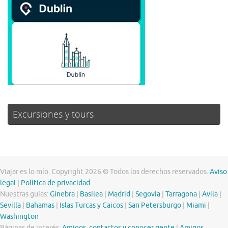
Excursiones y tours
Viajar es lo mío. Copyright 2026 © Todos los derechos reservados.
Aviso
legal
|
Política de privacidad
Nuestras guías:
Ginebra
|
Basilea
|
Madrid
|
Segovia
|
Tarragona
|
Avila
|
Sevilla
|
Bahamas
|
Islas Turcas y Caicos
|
San Petersburgo
|
Miami
|
Washington
Páginas de interés:
Amigos, contactos y conocer gente
|
Amigos,