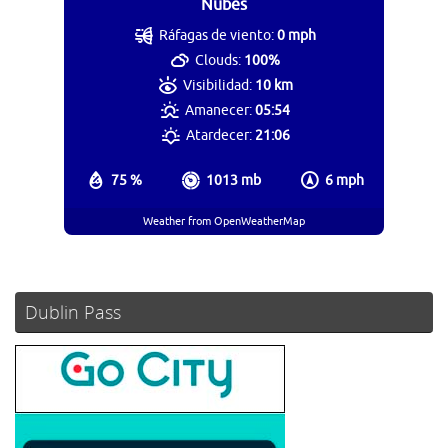
Nubes
Ráfagas de viento:
0 mph
Clouds:
100%
Visibilidad:
10 km
Amanecer:
05:54
Atardecer:
21:06
75 %
1013 mb
6 mph
Weather from OpenWeatherMap
Dublin Pass