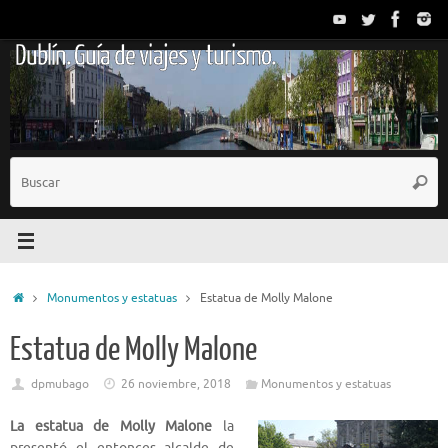
Saltar
al
Dublín. Guía de viajes y turismo.
contenido
B
Busc
p
Inicio
Monumentos y estatuas
Estatua de Molly Malone
Estatua de Molly Malone
dpmubago
26 noviembre, 2018
Monumentos y estatuas
La estatua de Molly Malone
la