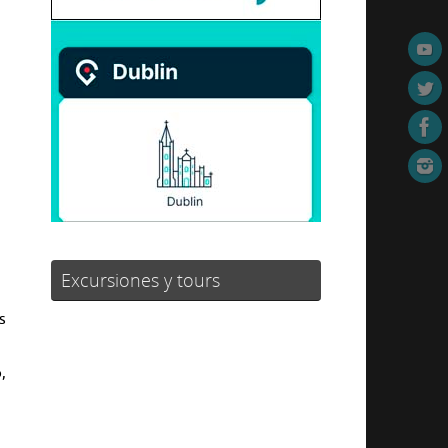
Excursiones y tours
s
,