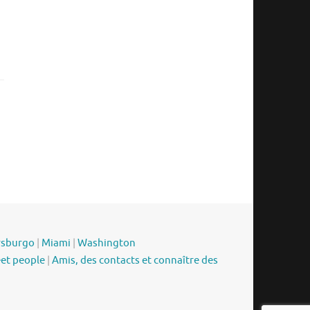
rsburgo
|
Miami
|
Washington
eet people
|
Amis, des contacts et connaître des