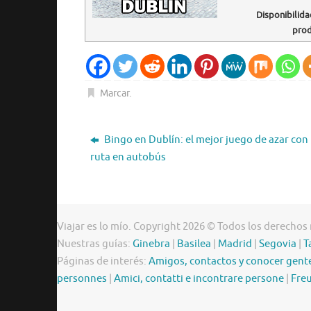
Disponibilida
pro
Marcar
.
Bingo en Dublín: el mejor juego de azar con
ruta en autobús
Viajar es lo mío. Copyright 2026 © Todos los derechos
Nuestras guías:
Ginebra
|
Basilea
|
Madrid
|
Segovia
|
T
Páginas de interés:
Amigos, contactos y conocer gent
personnes
|
Amici, contatti e incontrare persone
|
Freu