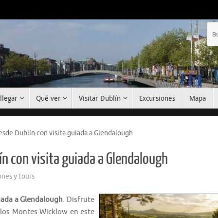
llegar
Qué ver
Visitar Dublín
Excursiones
Mapa
sde Dublín con visita guiada a Glendalough
n con visita guiada a Glendalough
ones y tours
iada a Glendalough
. Disfrute
 los Montes Wicklow en este