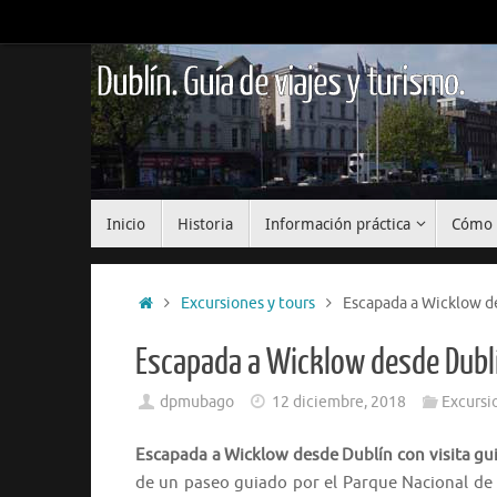
Saltar
al
contenido
Dublín. Guía de viajes y turismo.
Saltar
Inicio
Historia
Información práctica
Cómo 
al
contenido
Inicio
Excursiones y tours
Escapada a Wicklow de
Escapada a Wicklow desde Dublí
dpmubago
12 diciembre, 2018
Excursi
Escapada a Wicklow desde Dublín con visita gu
de un paseo guiado por el Parque Nacional de