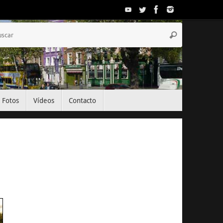
Búsqueda
Buscar
para:
Fotos
Vídeos
Contacto
El Tiempo
Dublin, IE
08:08,
Ago 4, 2026
19
°C