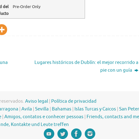
d del
Pre-Order Only
ducto
 una
Lugares históricos de Dublín: el mejor recorrido a
pie con un guía
 reservados.
Aviso legal
|
Política de privacidad
arragona
|
Avila
|
Sevilla
|
Bahamas
|
Islas Turcas y Caicos
|
San Pete
e
|
Amigos, contatos e conhecer pessoas
|
Friends, contacts and m
nde, Kontakte und Leute treffen