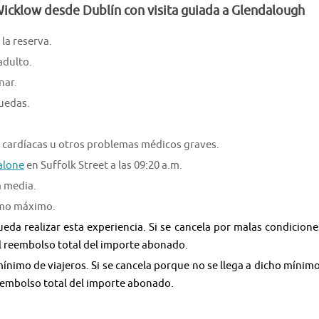
Wicklow desde Dublín con visita guiada a Glendalough
la reserva.
adulto.
nar.
ruedas.
 cardíacas u otros problemas médicos graves.
alone
en Suffolk Street a las 09:20 a.m.
a media.
como máximo.
da realizar esta experiencia. Si se cancela por malas condicione
el reembolso total del importe abonado.
nimo de viajeros. Si se cancela porque no se llega a dicho mínimo
 reembolso total del importe abonado.