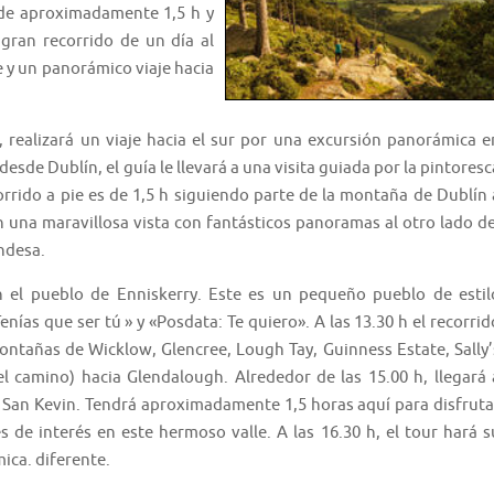
s de aproximadamente 1,5 h y
 gran recorrido de un día al
 y un panorámico viaje hacia
, realizará un viaje hacia el sur por una excursión panorámica e
de Dublín, el guía le llevará a una visita guiada por la pintoresc
rrido a pie es de 1,5 h siguiendo parte de la montaña de Dublín 
n una maravillosa vista con fantásticos panoramas al otro lado de
andesa.
n el pueblo de Enniskerry. Este es un pequeño pueblo de estil
enías que ser tú » y «Posdata: Te quiero». A las 13.30 h el recorrid
ontañas de Wicklow, Glencree, Lough Tay, Guinness Estate, Sally’
el camino) hacia Glendalough. Alrededor de las 15.00 h, llegará 
de San Kevin. Tendrá aproximadamente 1,5 horas aquí para disfruta
s de interés en este hermoso valle. A las 16.30 h, el tour hará s
ica. diferente.