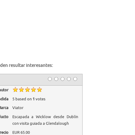
den resultar interesantes:
autor
adida
5
based on
1
votes
arca
Viator
ducto
Escapada a Wicklow desde Dublín
con visita guiada a Glendalough
recio
EUR
65.00