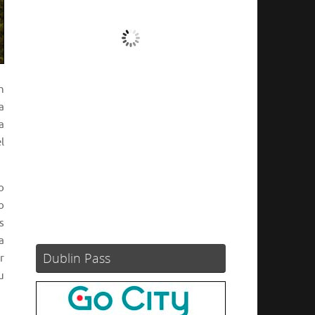
Nubes
Ráfagas de viento:
0 mph
Clouds:
98%
n
Visibilidad:
10 km
a
Amanecer:
05:46
a
Atardecer:
21:16
l
92 %
1004 mb
8 mph
o
Weather from OpenWeatherMap
o
s
a
Dublin Pass
r
u