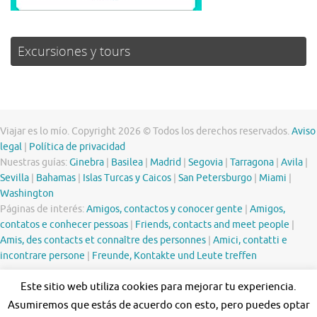
Excursiones y tours
Viajar es lo mío. Copyright 2026 © Todos los derechos reservados.
Aviso
legal
|
Política de privacidad
Nuestras guías:
Ginebra
|
Basilea
|
Madrid
|
Segovia
|
Tarragona
|
Avila
|
Sevilla
|
Bahamas
|
Islas Turcas y Caicos
|
San Petersburgo
|
Miami
|
Washington
Páginas de interés:
Amigos, contactos y conocer gente
|
Amigos,
contatos e conhecer pessoas
|
Friends, contacts and meet people
|
Amis, des contacts et connaître des personnes
|
Amici, contatti e
incontrare persone
|
Freunde, Kontakte und Leute treffen
Este sitio web utiliza cookies para mejorar tu experiencia.
Asumiremos que estás de acuerdo con esto, pero puedes optar