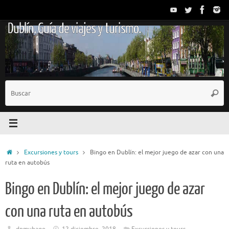
Saltar
al
Dublín. Guía de viajes y turismo.
contenido
B
Busc
p
Inicio
Excursiones y tours
Bingo en Dublín: el mejor juego de azar con una
ruta en autobús
Bingo en Dublín: el mejor juego de azar
con una ruta en autobús