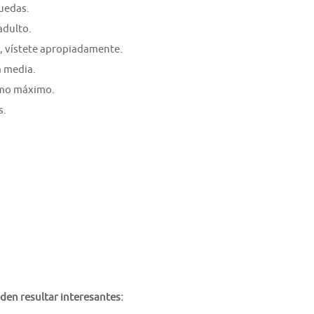
ruedas.
adulto.
s, vístete apropiadamente.
a media.
como máximo.
s.
den resultar interesantes: