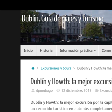
Saltar
al
contenido
Dublín. Guía de viajes y turismo.
Saltar
Inicio
Historia
Información práctica
Cómo 
al
contenido
Inicio
Excursiones y tours
Dublín y Howth: la mej
Dublín y Howth: la mejor excursi
dpmubago
12 diciembre, 2018
Excursi
Dublín y Howth: la mejor excursión por la capit
un recorrido turístico en autobús completame