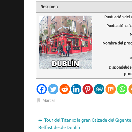
Resumen
Puntuación del 
Puntuación añ
M
Nombre del pro
P
Disponibilida
pro
Marcar
.
Tour del Titanic: la gran Calzada del Gigante
Belfast desde Dublín