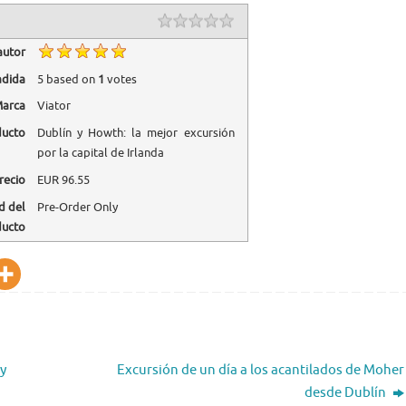
autor
adida
5
based on
1
votes
arca
Viator
ducto
Dublín y Howth: la mejor excursión
por la capital de Irlanda
recio
EUR
96.55
d del
Pre-Order Only
ducto
 y
Excursión de un día a los acantilados de Moher
desde Dublín