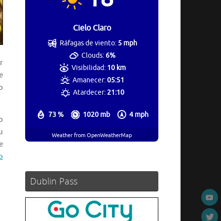
Cielo Claro
Ráfagas de viento:
5 mph
Clouds:
6%
r
Visibilidad:
10 km
e
Amanecer:
05:51
o
Atardecer:
21:10
73 %
1020 mb
4 mph
o
u
Weather from OpenWeatherMap
e
o
Dublin Pass