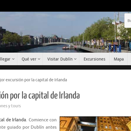
llegar
Qué ver
Visitar Dublín
Excursiones
Mapa
or excursión por la capital de Irlanda
ón por la capital de Irlanda
ones y tours
al de Irlanda
. Comience con
nte guiado por Dublín antes