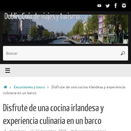
Saltar
al
Dublín. Guía de viajes y turismo.
contenido
B
Busc
p
Inicio
Excursiones y tours
Disfrute de una cocina irlandesa y experiencia
culinaria en un barco
Disfrute de una cocina irlandesa y
experiencia culinaria en un barco