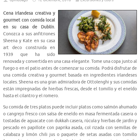
dpmubago
12 diciembre, 2018
Excursiones y tours
Cena irlandesa creativa y
gourmet con comida local
en su casa de Dublín
.
Conozca a sus anfitriones
Sheena y Kate en su casa
art deco construida en
1939 que ha sido
renovada y convertida en una casa elegante. Tome una copa junto al
fuego o en el patio antes de comenzar su comida. Podrá disfrutar de
una comida creativa y gourmet basada en ingredientes irlandeses
locales. Sheena es una gran admiradora de Ottolenghi y sus comidas
están impregnadas de hierbas frescas, desde el tomillo y el eneldo
hasta el cilantro y el romero.
Su comida de tres platos puede incluir platos como salmón ahumado
o cangrejo fresco con salsa de eneldo en masa fermentada casera o
tostadas de aguacate con dukkah casera, rúcula y hierbas de jardín y
pescado en papillote con paprika asada, col rizada con semillas de
calabaza y limón chili jus o paquete de setas asadas con tomillo