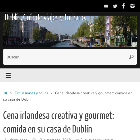
Saltar
al
Dublín. Guía de viajes y turismo.
contenido
B
Busc
p
Inicio
Excursiones y tours
Cena irlandesa creativa y gourmet: comida en
su casa de Dublín
Cena irlandesa creativa y gourmet:
comida en su casa de Dublín