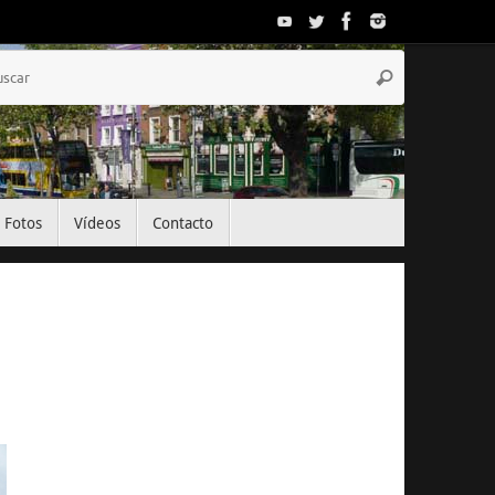
Búsqueda
Buscar
para:
Fotos
Vídeos
Contacto
El Tiempo
Dublin, IE
16:40,
Ago 6, 2026
20
°C