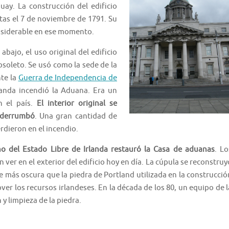
ay. La construcción del edificio
tas el 7 de noviembre de 1791. Su
nsiderable en ese momento.
bajo, el uso original del edificio
bsoleto. Se usó como la sede de la
nte la
Guerra de Independencia de
landa incendió la Aduana. Era un
n el país.
El interior original se
e derrumbó
. Una gran cantidad de
rdieron en el incendio.
no del Estado Libre de Irlanda restauró la Casa de aduanas
. Lo
ver en el exterior del edificio hoy en día. La cúpula se reconstruy
e más oscura que la piedra de Portland utilizada en la construcció
er los recursos irlandeses. En la década de los 80, un equipo de l
 y limpieza de la piedra.