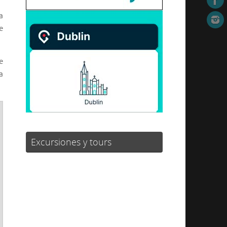
a
e
e
a
Excursiones y tours