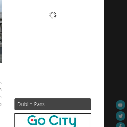
Nubes
Ráfagas de viento:
0 mph
Clouds:
100%
Visibilidad:
10 km
Amanecer:
05:49
Atardecer:
21:12
53 %
1023 mb
11 mph
Weather from OpenWeatherMap
s
ó
n
Dublin Pass
a