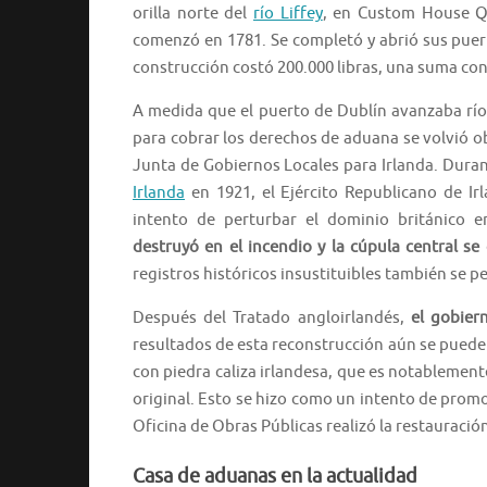
orilla norte del
río Liffey
, en Custom House Qu
comenzó en 1781. Se completó y abrió sus puer
construcción costó 200.000 libras, una suma co
A medida que el puerto de Dublín avanzaba río a
para cobrar los derechos de aduana se volvió o
Junta de Gobiernos Locales para Irlanda. Dura
Irlanda
en 1921, el Ejército Republicano de Ir
intento de perturbar el dominio británico e
destruyó en el incendio y la cúpula central s
registros históricos insustituibles también se pe
Después del Tratado angloirlandés,
el gobier
resultados de esta reconstrucción aún se pueden 
con piedra caliza irlandesa, que es notablement
original. Esto se hizo como un intento de promov
Oficina de Obras Públicas realizó la restauración
Casa de aduanas en la actualidad