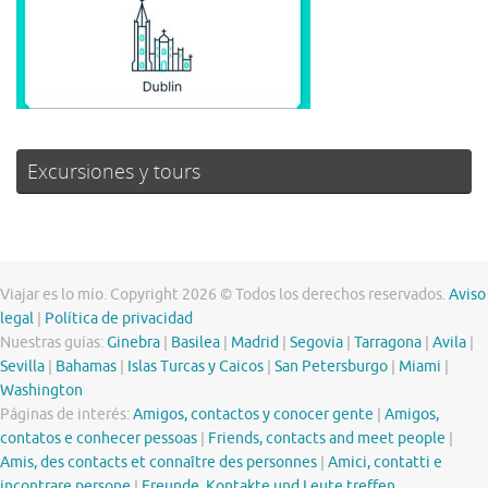
Excursiones y tours
Viajar es lo mío. Copyright 2026 © Todos los derechos reservados.
Aviso
legal
|
Política de privacidad
Nuestras guías:
Ginebra
|
Basilea
|
Madrid
|
Segovia
|
Tarragona
|
Avila
|
Sevilla
|
Bahamas
|
Islas Turcas y Caicos
|
San Petersburgo
|
Miami
|
Washington
Páginas de interés:
Amigos, contactos y conocer gente
|
Amigos,
contatos e conhecer pessoas
|
Friends, contacts and meet people
|
Amis, des contacts et connaître des personnes
|
Amici, contatti e
incontrare persone
|
Freunde, Kontakte und Leute treffen