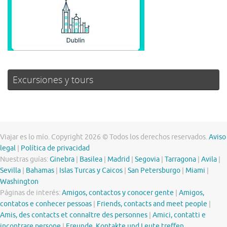
Excursiones y tours
Viajar es lo mío. Copyright 2026 © Todos los derechos reservados.
Aviso
legal
|
Política de privacidad
Nuestras guías:
Ginebra
|
Basilea
|
Madrid
|
Segovia
|
Tarragona
|
Avila
|
Sevilla
|
Bahamas
|
Islas Turcas y Caicos
|
San Petersburgo
|
Miami
|
Washington
Páginas de interés:
Amigos, contactos y conocer gente
|
Amigos,
contatos e conhecer pessoas
|
Friends, contacts and meet people
|
Amis, des contacts et connaître des personnes
|
Amici, contatti e
incontrare persone
|
Freunde, Kontakte und Leute treffen