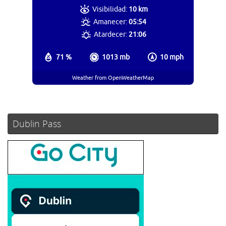
Visibilidad:
10 km
Amanecer:
05:54
Atardecer:
21:06
71 %
1013 mb
10 mph
Weather from OpenWeatherMap
Dublin Pass