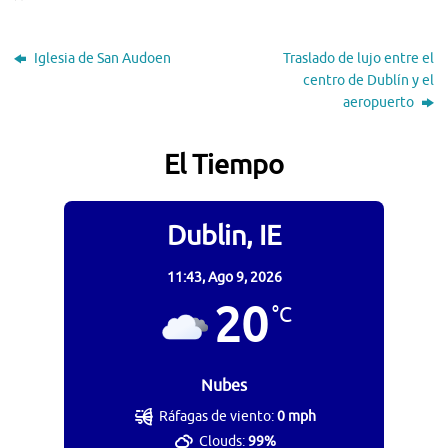
Iglesia de San Audoen
Traslado de lujo entre el
centro de Dublín y el
aeropuerto
El Tiempo
Dublin, IE
11:43,
Ago 9, 2026
20
°C
Nubes
Ráfagas de viento:
0 mph
Clouds:
99%