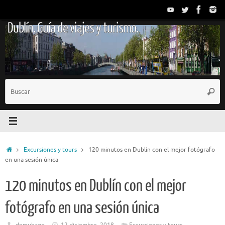
Saltar
al
Dublín. Guía de viajes y turismo.
contenido
B
Busc
p
Inicio
Excursiones y tours
120 minutos en Dublín con el mejor fotógrafo
en una sesión única
120 minutos en Dublín con el mejor
fotógrafo en una sesión única