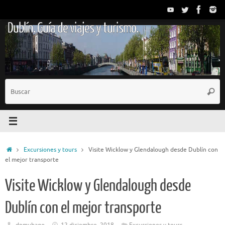
Saltar
al
Dublín. Guía de viajes y turismo.
contenido
B
Busc
p
Inicio
Excursiones y tours
Visite Wicklow y Glendalough desde Dublín con
el mejor transporte
Visite Wicklow y Glendalough desde
Dublín con el mejor transporte