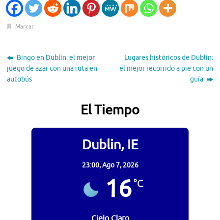
Marcar
.
Bingo en Dublín: el mejor
Lugares históricos de Dublín:
juego de azar con una ruta en
el mejor recorrido a pie con un
autobús
guía
El Tiempo
Dublin, IE
23:00,
Ago 7, 2026
16
°C
Cielo Claro