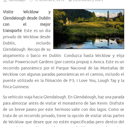
dpmubago
12 diciembre, 2018
Excursiones y tours
Visite Wicklow y
Glendalough desde Dublín
con el mejor
transporte
. Este es un día
privado de Wicklow desde
Dublín, incluido
Glendalough. Recojo de su
alojamiento o barco en Dublín. Conduzca hasta Wicklow y elija
visitar Powerscourt Gardens (por cuenta propia) o Avoca. Este es un
recorrido panorámico por el Parque Nacional de las Montañas de
Wicklow con algunas paradas panorámicas en el camino, incluido el
puente utilizado en la filmación de P.S. I Love You, Lough Tay y la
finca Guinness.
Su vehículo viaja hacia Glendalough. En Glendalough, haz una parada
para almorzar antes de visitar el monasterio de San Kevin. Disfrute
de un breve paseo por este hermoso valle con dos lagos. Como se
trata de un recorrido privado, tiene la opción de visitar otras partes
de Wicklow que desee que no estén especificadas pero dentro del