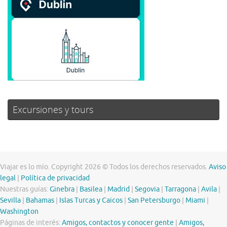
Excursiones y tours
Viajar es lo mío. Copyright 2026 © Todos los derechos reservados.
Aviso
legal
|
Política de privacidad
Nuestras guías:
Ginebra
|
Basilea
|
Madrid
|
Segovia
|
Tarragona
|
Avila
|
Sevilla
|
Bahamas
|
Islas Turcas y Caicos
|
San Petersburgo
|
Miami
|
Washington
Páginas de interés:
Amigos, contactos y conocer gente
|
Amigos,