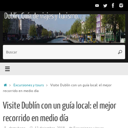
Saltar
al
Dublín. Guía de viajes y turismo.
contenido
B
Busc
p
Inicio
Excursiones y tours
Visite Dublín con un guía local: el mejor
recorrido en medio día
Visite Dublín con un guía local: el mejor
recorrido en medio día