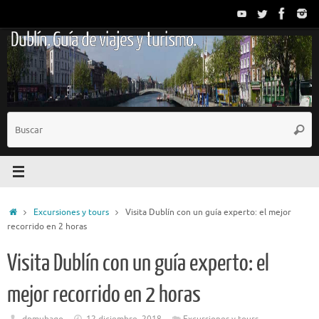
Saltar
al
Dublín. Guía de viajes y turismo.
contenido
B
Busc
p
Inicio
Excursiones y tours
Visita Dublín con un guía experto: el mejor
recorrido en 2 horas
Visita Dublín con un guía experto: el
mejor recorrido en 2 horas