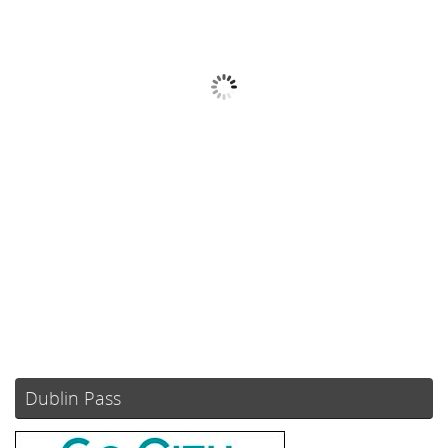
13
°C
Nubes Dispersas
Ráfagas de viento:
0 mph
Clouds:
38%
Visibilidad:
10 km
Amanecer:
05:51
Atardecer:
21:10
82 %
1024 mb
3 mph
Weather from OpenWeatherMap
Dublin Pass