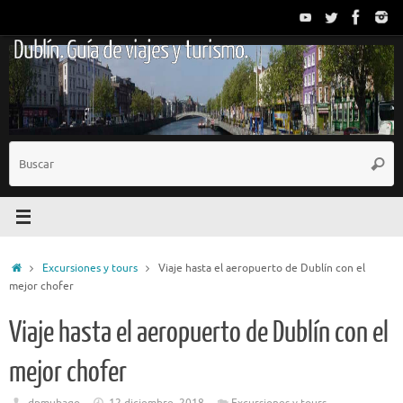
Saltar
al
Dublín. Guía de viajes y turismo.
contenido
B
Busc
p
Inicio
Excursiones y tours
Viaje hasta el aeropuerto de Dublín con el
mejor chofer
Viaje hasta el aeropuerto de Dublín con el
mejor chofer