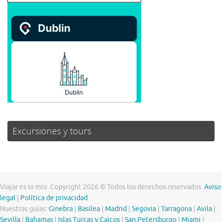
Excursiones y tours
Viajar es lo mío. Copyright 2026 © Todos los derechos reservados.
Aviso
legal
|
Política de privacidad
Nuestras guías:
Ginebra
|
Basilea
|
Madrid
|
Segovia
|
Tarragona
|
Avila
|
Sevilla
|
Bahamas
|
Islas Turcas y Caicos
|
San Petersburgo
|
Miami
|