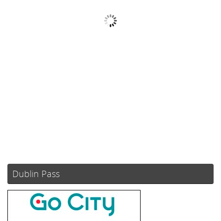
Cielo Claro
Ráfagas de viento:
4 mph
Clouds:
0%
Visibilidad:
10 km
Amanecer:
05:51
Atardecer:
21:10
77 %
1021 mb
4 mph
Weather from OpenWeatherMap
Dublin Pass