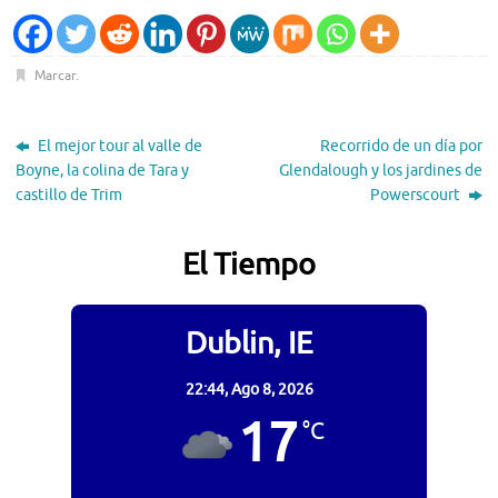
Marcar
.
El mejor tour al valle de
Recorrido de un día por
Boyne, la colina de Tara y
Glendalough y los jardines de
castillo de Trim
Powerscourt
El Tiempo
Dublin, IE
22:44,
Ago 8, 2026
17
°C