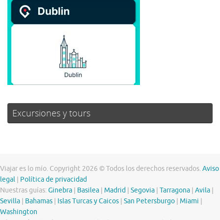
Excursiones y tours
Viajar es lo mío. Copyright 2026 © Todos los derechos reservados.
Aviso
legal
|
Política de privacidad
Nuestras guías:
Ginebra
|
Basilea
|
Madrid
|
Segovia
|
Tarragona
|
Avila
|
Sevilla
|
Bahamas
|
Islas Turcas y Caicos
|
San Petersburgo
|
Miami
|
Washington