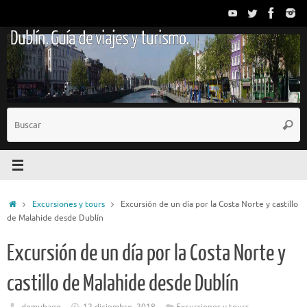
Saltar
al
Dublín. Guía de viajes y turismo.
contenido
B
Busc
p
Inicio
Excursiones y tours
Excursión de un día por la Costa Norte y castillo
de Malahide desde Dublín
Excursión de un día por la Costa Norte y
castillo de Malahide desde Dublín