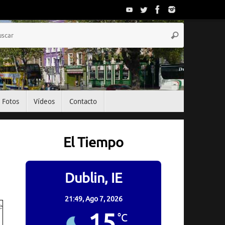
Búsqueda
Buscar
para:
Fotos
Vídeos
Contacto
El Tiempo
Dublin, IE
21:49,
Ago 7, 2026
15
°C