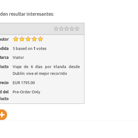
den resultar interesantes:
autor
adida
5
based on
1
votes
arca
Viator
ducto
Viaje de 6 días por Irlanda desde
Dublín: vive el mejor recorrido
recio
EUR
1795.00
d del
Pre-Order Only
ducto