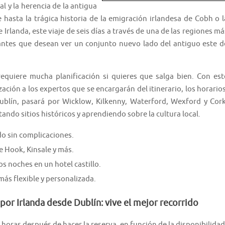
l y la herencia de la antigua
 hasta la trágica historia de la emigración irlandesa de Cobh o l
Irlanda, este viaje de seis días a través de una de las regiones má
itantes que desean ver un conjunto nuevo lado del antiguo este d
 requiere mucha planificación si quieres que salga bien. Con est
ción a los expertos que se encargarán del itinerario, los horarios
Dublín, pasará por Wicklow, Kilkenny, Waterford, Wexford y Cork
ndo sitios históricos y aprendiendo sobre la cultura local.
do sin complicaciones.
e Hook, Kinsale y más.
os noches en un hotel castillo.
s flexible y personalizada.
 por Irlanda desde Dublín: vive el mejor recorrido
 horas después de hacer la reserva, en función de la disponibilidad