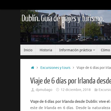
Saltar
al
contenido
Dublín. Guía de viajes y turismo.
Saltar
Inicio
Historia
Información práctica
Cómo 
al
contenido
Inicio
Excursiones y tours
Viaje de 6 días por Ir
Viaje de 6 días por Irlanda desde
dpmubago
12 diciembre, 2018
Excursi
Viaje de 6 días por Irlanda desde Dublín: vive el
este de Irlanda en 6 días. Desde la naturalez