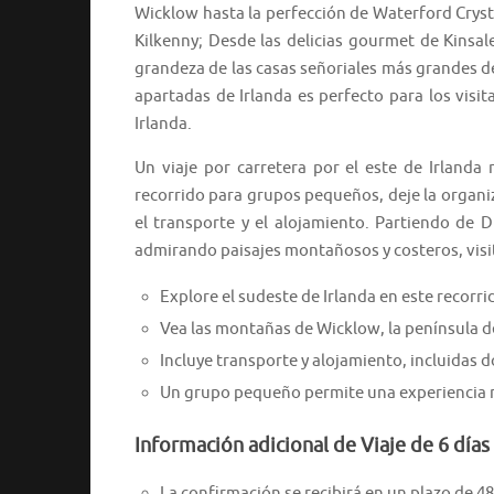
Wicklow hasta la perfección de Waterford Crysta
Kilkenny; Desde las delicias gourmet de Kinsale
grandeza de las casas señoriales más grandes de 
apartadas de Irlanda es perfecto para los vis
Irlanda.
Un viaje por carretera por el este de Irlanda
recorrido para grupos pequeños, deje la organiza
el transporte y el alojamiento. Partiendo de 
admirando paisajes montañosos y costeros, visita
Explore el sudeste de Irlanda en este recorri
Vea las montañas de Wicklow, la península d
Incluye transporte y alojamiento, incluidas d
Un grupo pequeño permite una experiencia má
Información adicional de Viaje de 6 días
La confirmación se recibirá en un plazo de 48