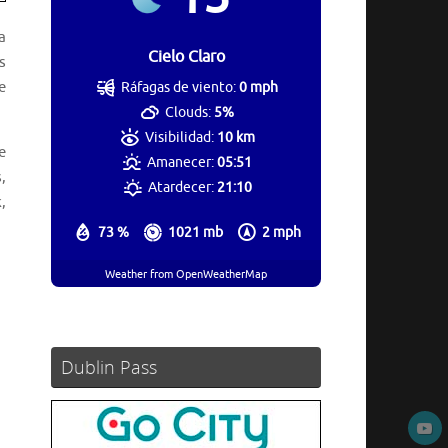
a
Cielo Claro
s
e
Ráfagas de viento:
0 mph
Clouds:
5%
Visibilidad:
10 km
e
Amanecer:
05:51
,
Atardecer:
21:10
,
73 %
1021 mb
2 mph
Weather from OpenWeatherMap
Dublin Pass
.