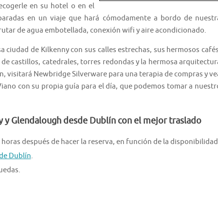
cogerle en su hotel o en el
3 paradas en un viaje que hará cómodamente a bordo de nuestr
rutar de agua embotellada, conexión wifi y aire acondicionado.
 ciudad de Kilkenny con sus calles estrechas, sus hermosos cafés
de castillos, catedrales, torres redondas y la hermosa arquitectur
lín, visitará Newbridge Silverware para una terapia de compras y ve
Viano con su propia guía para el día, que podemos tomar a nuestr
ny y Glendalough desde Dublín con el mejor traslado
 horas después de hacer la reserva, en función de la disponibilidad
de Dublín
.
ruedas.