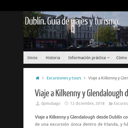
Saltar
al
contenido
Dublín. Guía de viajes y turismo.
Saltar
Inicio
Historia
Información práctica
Cómo 
al
contenido
Inicio
Excursiones y tours
Viaje a Kilkenny y Gl
Viaje a Kilkenny y Glendalough 
dpmubago
12 diciembre, 2018
Excursi
Viaje a Kilkenny y Glendalough desde Dublín co
de una excursión única dentro de Irlanda, y h