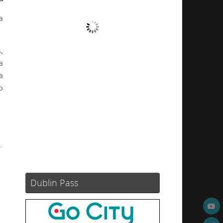
a
Nubes
Ráfagas de viento:
9 mph
,
Clouds:
98%
a
Visibilidad:
10 km
a
Amanecer:
05:51
o
Atardecer:
21:10
45 %
1020 mb
2 mph
Weather from OpenWeatherMap
.
Dublin Pass