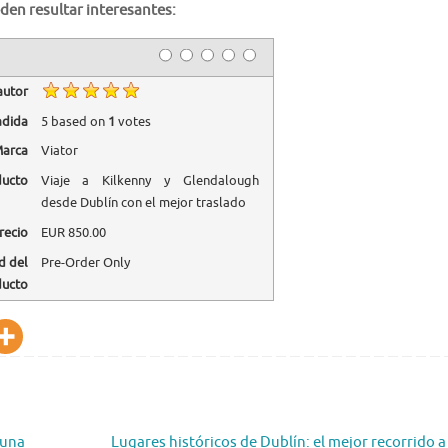
den resultar interesantes:
autor
adida
5
based on
1
votes
arca
Viator
ducto
Viaje a Kilkenny y Glendalough
desde Dublín con el mejor traslado
recio
EUR
850.00
d del
Pre-Order Only
ducto
 una
Lugares históricos de Dublín: el mejor recorrido a