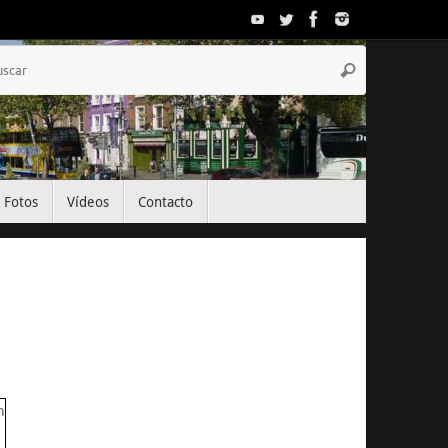
Búsqueda
Buscar
para:
Fotos
Vídeos
Contacto
El Tiempo
Dublin, IE
18:25,
Ago 7, 2026
23
°C