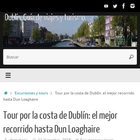
Saltar
al
Dublín. Guía de viajes y turismo.
contenido
B
Busc
p
Inicio
Excursiones y tours
Tour por la costa de Dublín: el mejor recorrido
hasta Dun Loaghaire
Tour por la costa de Dublín: el mejor
recorrido hasta Dun Loaghaire