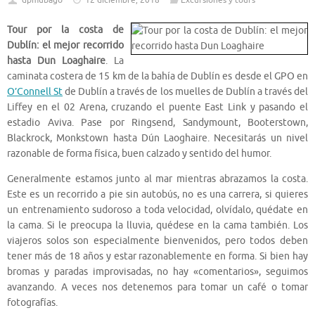
dpmubago
12 diciembre, 2018
Excursiones y tours
Tour por la costa de
Dublín: el mejor recorrido
hasta Dun Loaghaire
. La
caminata costera de 15 km de la bahía de Dublín es desde el GPO en
O’Connell St
de Dublín a través de los muelles de Dublín a través del
Liffey en el 02 Arena, cruzando el puente East Link y pasando el
estadio Aviva. Pase por Ringsend, Sandymount, Booterstown,
Blackrock, Monkstown hasta Dún Laoghaire. Necesitarás un nivel
razonable de forma física, buen calzado y sentido del humor.
Generalmente estamos junto al mar mientras abrazamos la costa.
Este es un recorrido a pie sin autobús, no es una carrera, si quieres
un entrenamiento sudoroso a toda velocidad, olvídalo, quédate en
la cama. Si le preocupa la lluvia, quédese en la cama también. Los
viajeros solos son especialmente bienvenidos, pero todos deben
tener más de 18 años y estar razonablemente en forma. Si bien hay
bromas y paradas improvisadas, no hay «comentarios», seguimos
avanzando. A veces nos detenemos para tomar un café o tomar
fotografías.