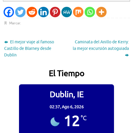
Marcar
.
El mejor viaje al famoso
Caminata del Anillo de Kerry:
Castillo de Blarney desde
la mejor excursión autoguiada
Dublín
El Tiempo
Dublin, IE
02:37,
Ago 6, 2026
12
°C