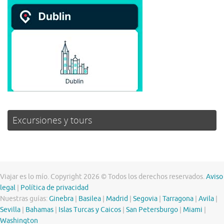
Excursiones y tours
Viajar es lo mío. Copyright 2026 © Todos los derechos reservados.
Aviso
legal
|
Política de privacidad
Nuestras guías:
Ginebra
|
Basilea
|
Madrid
|
Segovia
|
Tarragona
|
Avila
|
Sevilla
|
Bahamas
|
Islas Turcas y Caicos
|
San Petersburgo
|
Miami
|
Washington