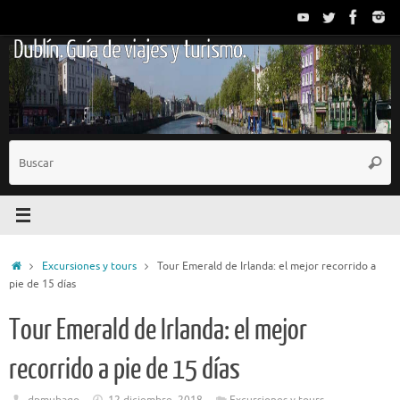
Saltar
al
Dublín. Guía de viajes y turismo.
contenido
B
Busc
p
Inicio
Excursiones y tours
Tour Emerald de Irlanda: el mejor recorrido a
pie de 15 días
Tour Emerald de Irlanda: el mejor
recorrido a pie de 15 días