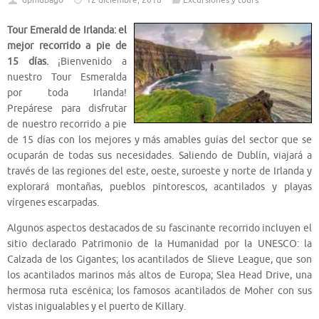
dpmubago
12 diciembre, 2018
Excursiones y tours
Tour Emerald de Irlanda: el
mejor recorrido a pie de
15 días.
¡Bienvenido a
nuestro Tour Esmeralda
por toda Irlanda!
Prepárese para disfrutar
de nuestro recorrido a pie
de 15 días con los mejores y más amables guías del sector que se
ocuparán de todas sus necesidades. Saliendo de Dublín, viajará a
través de las regiones del este, oeste, suroeste y norte de Irlanda y
explorará montañas, pueblos pintorescos, acantilados y playas
vírgenes escarpadas.
Algunos aspectos destacados de su fascinante recorrido incluyen el
sitio declarado Patrimonio de la Humanidad por la UNESCO: la
Calzada de los Gigantes; los acantilados de Slieve League, que son
los acantilados marinos más altos de Europa; Slea Head Drive, una
hermosa ruta escénica; los famosos acantilados de Moher con sus
vistas inigualables y el puerto de Killary.