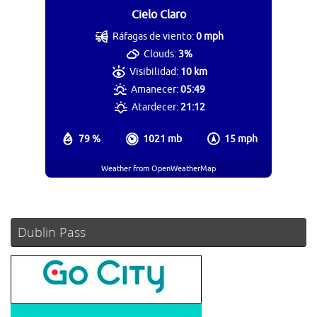
Cielo Claro
Ráfagas de viento:
0 mph
Clouds:
3%
Visibilidad:
10 km
Amanecer:
05:49
Atardecer:
21:12
79 %
1021 mb
15 mph
Weather from OpenWeatherMap
Dublin Pass