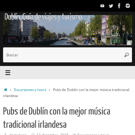
Saltar
al
Dublín. Guía de viajes y turismo.
contenido
B
Busc
p
Inicio
Excursiones y tours
Pubs de Dublín con la mejor música tradicional
irlandesa
Pubs de Dublín con la mejor música
tradicional irlandesa