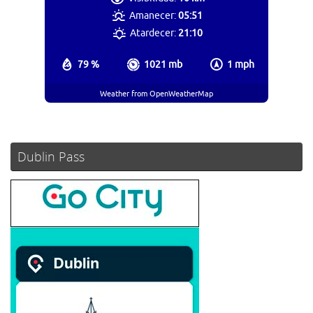
Amanecer:
05:51
Atardecer:
21:10
79 %
1021 mb
1 mph
Weather from OpenWeatherMap
Dublin Pass