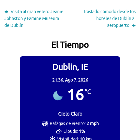
Visita al gran velero Jeanie
Traslado cómodo desde los
Johnston y Famine Museum
hoteles de Dublín al
de Dublín
aeropuerto
El Tiempo
Dublin, IE
21:36,
Ago 7, 2026
16
°C
Cielo Claro
Ráfagas de viento:
2 mph
Clouds:
1%
Visibilidad:
10 km