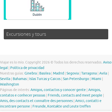
Excursiones y tours
Viajar es lo mío. Copyright 2026 © Todos los derechos reservados.
Aviso
legal
|
Política de privacidad
Nuestras guías:
Ginebra
|
Basilea
|
Madrid
|
Segovia
|
Tarragona
|
Avila
|
Sevilla
|
Bahamas
|
Islas Turcas y Caicos
|
San Petersburgo
|
Miami
|
Washington
Páginas de interés:
Amigos, contactos y conocer gente
|
Amigos,
contatos e conhecer pessoas
|
Friends, contacts and meet people
|
Amis, des contacts et connaître des personnes
|
Amici, contatti e
incontrare persone
|
Freunde, Kontakte und Leute treffen