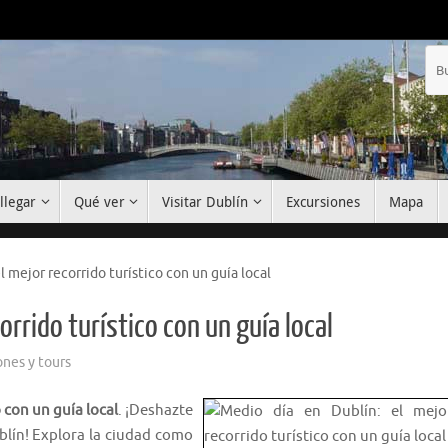
llegar
Qué ver
Visitar Dublín
Excursiones
Mapa
l mejor recorrido turístico con un guía local
orrido turístico con un guía local
ones y tours
 con un guía local
. ¡Deshazte
blín! Explora la ciudad como