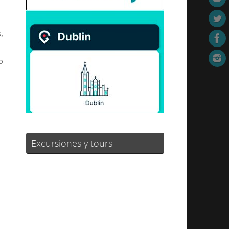
,
o
Excursiones y tours