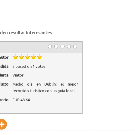
den resultar interesantes:
autor
adida
5
based on
1
votes
arca
Viator
ducto
Medio día en Dublín: el mejor
recorrido turístico con un guía local
recio
EUR
48.64