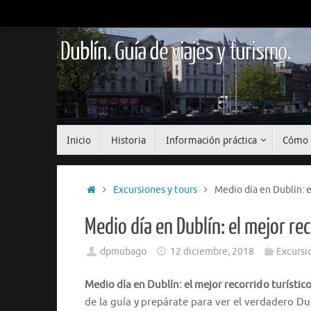
Saltar
al
contenido
Dublín. Guía de viajes y turismo.
Saltar
Inicio
Historia
Información práctica
Cómo 
al
contenido
Inicio
Excursiones y tours
Medio día en Dublín: e
Medio día en Dublín: el mejor rec
dpmubago
12 diciembre, 2018
Excursi
Medio día en Dublín: el mejor recorrido turístico
de la guía y prepárate para ver el verdadero Du