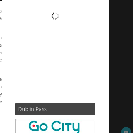
a
Nubes
a
Ráfagas de viento:
6 mph
Clouds:
93%
a
Visibilidad:
10 km
a
Amanecer:
05:56
a
Atardecer:
21:04
e
91 %
1020 mb
5 mph
e
Weather from OpenWeatherMap
m
y
e
Dublin Pass