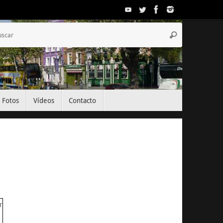
Búsqueda
Buscar
para:
Fotos
Vídeos
Contacto
El Tiempo
Dublin, IE
06:25,
Ago 10, 2026
11
°C