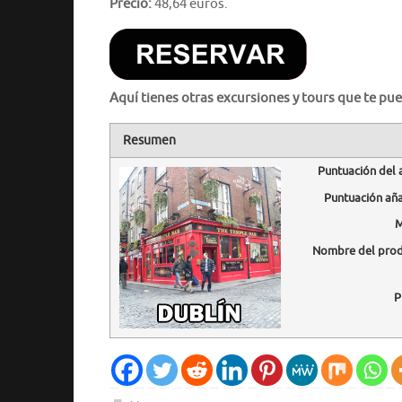
Precio:
48,64 euros.
Aquí tienes otras excursiones y tours que te pue
Resumen
Puntuación del 
Puntuación añ
M
Nombre del pro
P