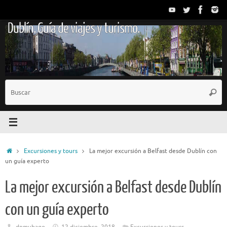
Saltar
al
Dublín. Guía de viajes y turismo.
contenido
B
Busc
p
Inicio
Excursiones y tours
La mejor excursión a Belfast desde Dublín con
un guía experto
La mejor excursión a Belfast desde Dublín
con un guía experto