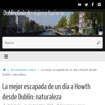
Saltar
al
Dublín. Guía de viajes y turismo.
contenido
B
Busc
p
Inicio
Excursiones y tours
La mejor escapada de un día a Howth desde
Dublín: naturaleza
La mejor escapada de un día a Howth
desde Dublín: naturaleza