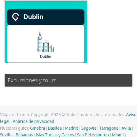
Excursiones y tours
Viajar es lo mío. Copyright 2026 © Todos los derechos reservados.
Aviso
legal
|
Política de privacidad
Nuestras guías:
Ginebra
|
Basilea
|
Madrid
|
Segovia
|
Tarragona
|
Avila
|
Sevilla
|
Bahamas
|
Islas Turcas y Caicos
|
San Petersburgo
|
Miami
|