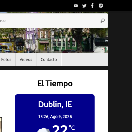
Búsqueda
Buscar
para:
Fotos
Vídeos
Contacto
El Tiempo
Dublin, IE
13:26,
Ago 9, 2026
22
°C