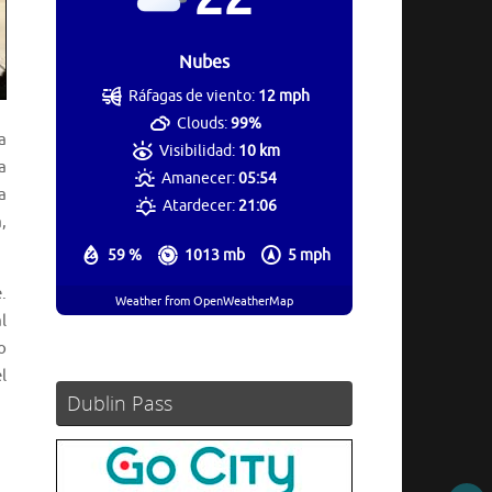
Nubes
Ráfagas de viento:
12 mph
Clouds:
99%
a
Visibilidad:
10 km
a
Amanecer:
05:54
a
Atardecer:
21:06
,
59 %
1013 mb
5 mph
.
Weather from OpenWeatherMap
l
o
l
Dublin Pass