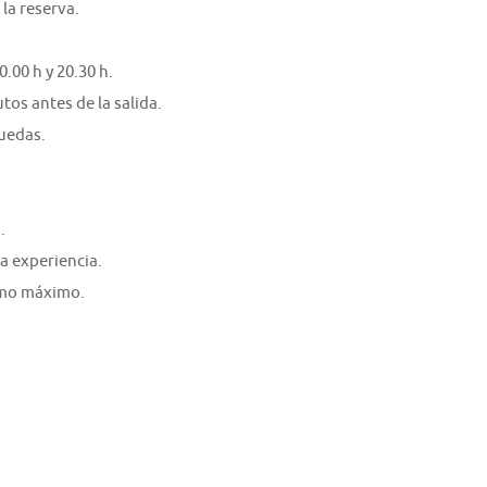
la reserva.
.00 h y 20.30 h.
tos antes de la salida.
ruedas.
.
a experiencia.
como máximo.