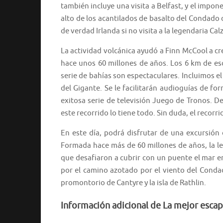
también incluye una visita a Belfast, y el impon
alto de los acantilados de basalto del Condado 
de verdad Irlanda si no visita a la legendaria Ca
La actividad volcánica ayudó a Finn McCool a cr
hace unos 60 millones de años. Los 6 km de e
serie de bahías son espectaculares. Incluimos e
del Gigante. Se le facilitarán audioguías de f
exitosa serie de televisión Juego de Tronos. De
este recorrido lo tiene todo. Sin duda, el recor
En este día, podrá disfrutar de una excursión 
Formada hace más de 60 millones de años, la le
que desafiaron a cubrir con un puente el mar en
por el camino azotado por el viento del Conda
promontorio de Cantyre y la isla de Rathlin.
Información adicional de La mejor escap