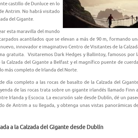
ente castillo de Dunluce en lo
de Antrim. No habrá visitado
lzada del Gigante.
ear esta maravilla del mundo
scarpados acantilados que se elevan a más de 90 m, formando un
l nuevo, innovador e imaginativo Centro de Visitantes de la Calzad
orma gratuita. Visitaremos Dark Hedges y Ballintoy, famosos por l
 la Calzada del Gigante a Belfast y el magnífico puente de cuerda
rido más completo de Irlanda del Norte.
de día completo a las rocas de basalto de la Calzada del Gigante
yenda de las rocas trata sobre un gigante irlandés llamado Finn a
tre Irlanda y Escocia. La excursión sale desde Dublín, dé un pase
do de Antrim a su llegada, y obtenga unas vistas panorámicas de
ada a la Calzada del Gigante desde Dublín