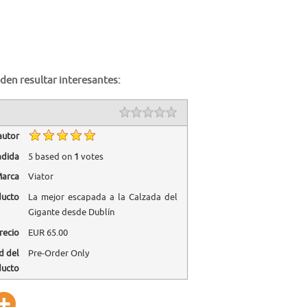
den resultar interesantes:
autor
adida
5
based on
1
votes
arca
Viator
ducto
La mejor escapada a la Calzada del
Gigante desde Dublín
recio
EUR
65.00
d del
Pre-Order Only
ducto