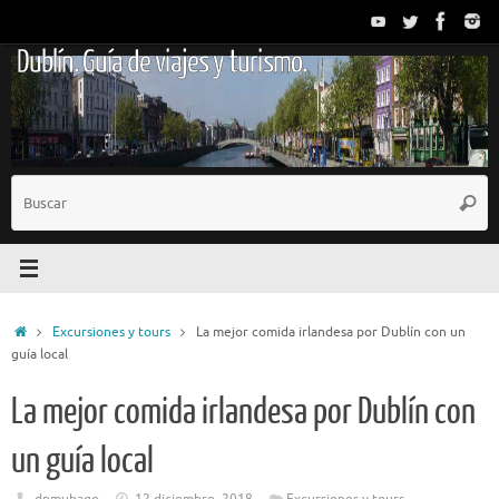
Saltar
al
Dublín. Guía de viajes y turismo.
contenido
B
Busc
p
Inicio
Excursiones y tours
La mejor comida irlandesa por Dublín con un
guía local
La mejor comida irlandesa por Dublín con
un guía local