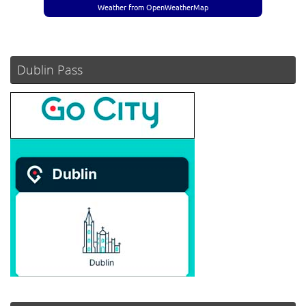
Weather from OpenWeatherMap
Dublin Pass