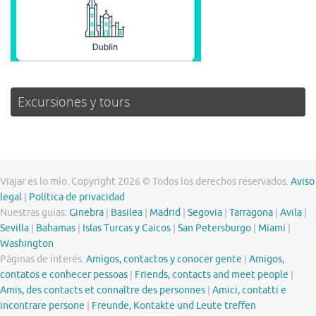
Excursiones y tours
Viajar es lo mío. Copyright 2026 © Todos los derechos reservados.
Aviso
legal
|
Política de privacidad
Nuestras guías:
Ginebra
|
Basilea
|
Madrid
|
Segovia
|
Tarragona
|
Avila
|
Sevilla
|
Bahamas
|
Islas Turcas y Caicos
|
San Petersburgo
|
Miami
|
Washington
Páginas de interés:
Amigos, contactos y conocer gente
|
Amigos,
contatos e conhecer pessoas
|
Friends, contacts and meet people
|
Amis, des contacts et connaître des personnes
|
Amici, contatti e
incontrare persone
|
Freunde, Kontakte und Leute treffen