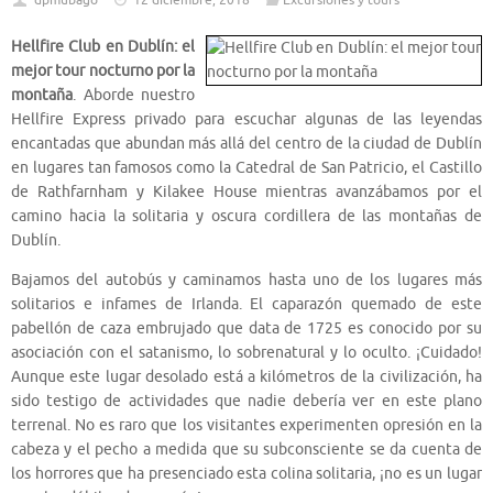
dpmubago
12 diciembre, 2018
Excursiones y tours
Hellfire Club en Dublín: el
mejor tour nocturno por la
montaña
. Aborde nuestro
Hellfire Express privado para escuchar algunas de las leyendas
encantadas que abundan más allá del centro de la ciudad de Dublín
en lugares tan famosos como la Catedral de San Patricio, el Castillo
de Rathfarnham y Kilakee House mientras avanzábamos por el
camino hacia la solitaria y oscura cordillera de las montañas de
Dublín.
Bajamos del autobús y caminamos hasta uno de los lugares más
solitarios e infames de Irlanda. El caparazón quemado de este
pabellón de caza embrujado que data de 1725 es conocido por su
asociación con el satanismo, lo sobrenatural y lo oculto. ¡Cuidado!
Aunque este lugar desolado está a kilómetros de la civilización, ha
sido testigo de actividades que nadie debería ver en este plano
terrenal. No es raro que los visitantes experimenten opresión en la
cabeza y el pecho a medida que su subconsciente se da cuenta de
los horrores que ha presenciado esta colina solitaria, ¡no es un lugar