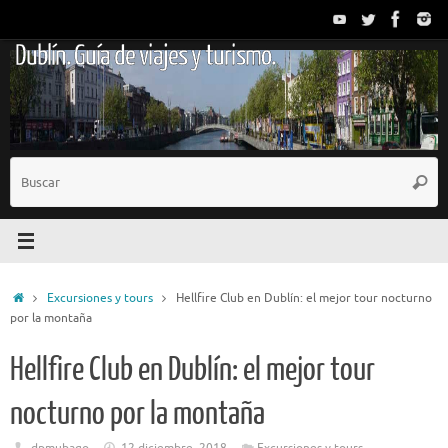
Saltar
al
Dublín. Guía de viajes y turismo.
contenido
B
Busc
p
Inicio
Excursiones y tours
Hellfire Club en Dublín: el mejor tour nocturno
por la montaña
Hellfire Club en Dublín: el mejor tour
nocturno por la montaña