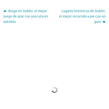
Bingo en Dublín: el mejor
Lugares históricos de Dublín:
juego de azar con una ruta en
el mejor recorrido a pie con un
autobús
guía
El Tiempo
Dublin, IE
05:16,
Ago 7, 2026
13
°C
Nubes Dispersas
Ráfagas de viento:
0 mph
Clouds:
38%