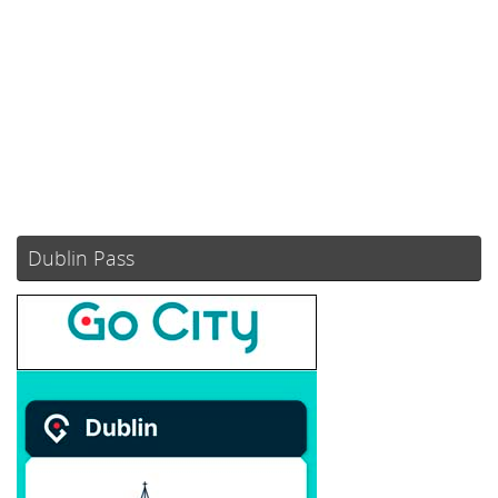
Visibilidad:
10 km
Amanecer:
05:51
Atardecer:
21:10
83 %
1024 mb
3 mph
Weather from OpenWeatherMap
Dublin Pass