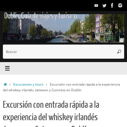
Saltar
al
Dublín. Guía de viajes y turismo.
contenido
B
Busc
p
Inicio
Excursiones y tours
Excursión con entrada rápida a la experiencia
del whiskey irlandés Jameson y Guinness en Dublín
Excursión con entrada rápida a la
experiencia del whiskey irlandés