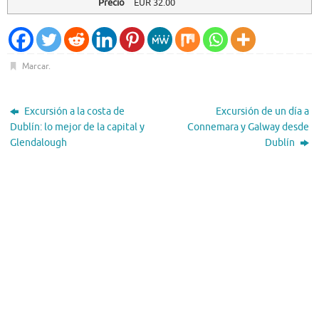
Precio
EUR
32.00
Marcar
.
Excursión a la costa de
Excursión de un día a
Dublín: lo mejor de la capital y
Connemara y Galway desde
Glendalough
Dublín
El Tiempo
Dublin, IE
14:36,
Ago 7, 2026
21
°C