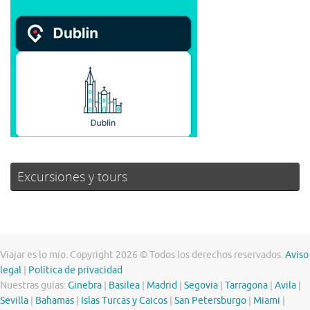
Excursiones y tours
Viajar es lo mío. Copyright 2026 © Todos los derechos reservados.
Aviso
legal
|
Política de privacidad
Nuestras guías:
Ginebra
|
Basilea
|
Madrid
|
Segovia
|
Tarragona
|
Avila
|
Sevilla
|
Bahamas
|
Islas Turcas y Caicos
|
San Petersburgo
|
Miami
|