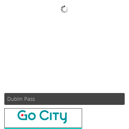
Nubes
Ráfagas de viento:
6 mph
Clouds:
98%
Visibilidad:
10 km
Amanecer:
05:51
Atardecer:
21:10
55 %
1022 mb
1 mph
Weather from OpenWeatherMap
Dublin Pass