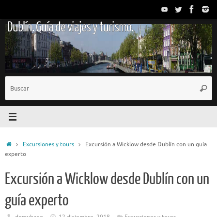
Saltar
al
Dublín. Guía de viajes y turismo.
contenido
B
Busc
p
Inicio
Excursiones y tours
Excursión a Wicklow desde Dublín con un guía
experto
Excursión a Wicklow desde Dublín con un
guía experto