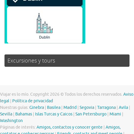
Excursiones y tours
Viajar es lo mío. Copyright 2026 © Todos los derechos reservados.
Aviso
legal
|
Política de privacidad
Nuestras guías:
Ginebra
|
Basilea
|
Madrid
|
Segovia
|
Tarragona
|
Avila
|
Sevilla
|
Bahamas
|
Islas Turcas y Caicos
|
San Petersburgo
|
Miami
|
Washington
Páginas de interés:
Amigos, contactos y conocer gente
|
Amigos,
contatos e conhecer pessoas
|
Friends, contacts and meet people
|