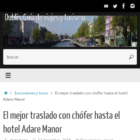
Saltar
al
Dublín. Guía de viajes y turismo.
contenido
B
Busc
p
Inicio
Excursiones y tours
El mejor traslado con chófer hasta el hotel
Adare Manor
El mejor traslado con chófer hasta el
hotel Adare Manor