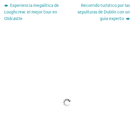
Experiencia megalítica de
Recorrido turístico por las
Loughcrew: el mejor tour en
sepulturas de Dublín con un
Oldcastle
guía experto
El Tiempo
Dublin, IE
19:36,
Ago 7, 2026
18
°C
Nubes
Ráfagas de viento:
4 mph
Clouds:
88%
Visibilidad:
10 km