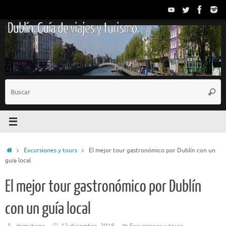
Saltar
al
Dublín. Guía de viajes y turismo.
contenido
B
Busc
p
Inicio
Excursiones y tours
El mejor tour gastronómico por Dublín con un
guía local
El mejor tour gastronómico por Dublín
con un guía local