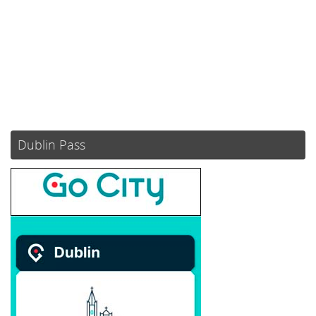
Amanecer:
05:51
Atardecer:
21:10
74 %
1020 mb
2 mph
Weather from OpenWeatherMap
Dublin Pass