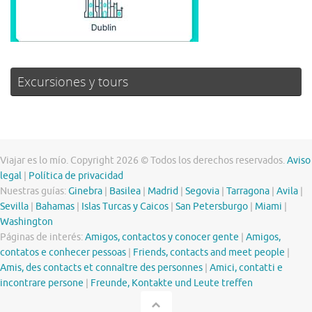
Excursiones y tours
Viajar es lo mío. Copyright 2026 © Todos los derechos reservados.
Aviso
legal
|
Política de privacidad
Nuestras guías:
Ginebra
|
Basilea
|
Madrid
|
Segovia
|
Tarragona
|
Avila
|
Sevilla
|
Bahamas
|
Islas Turcas y Caicos
|
San Petersburgo
|
Miami
|
Washington
Páginas de interés:
Amigos, contactos y conocer gente
|
Amigos,
contatos e conhecer pessoas
|
Friends, contacts and meet people
|
Amis, des contacts et connaître des personnes
|
Amici, contatti e
incontrare persone
|
Freunde, Kontakte und Leute treffen