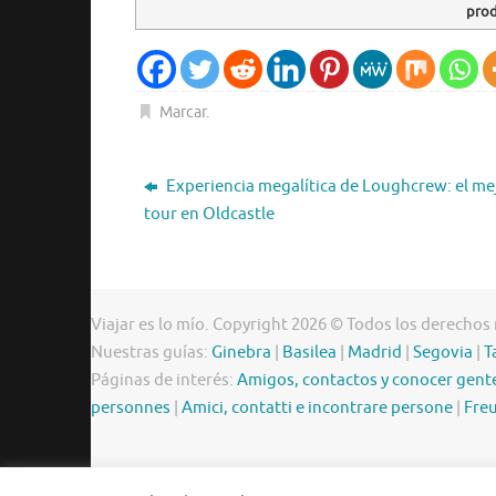
pro
Marcar
.
Experiencia megalítica de Loughcrew: el me
tour en Oldcastle
Viajar es lo mío. Copyright 2026 © Todos los derechos
Nuestras guías:
Ginebra
|
Basilea
|
Madrid
|
Segovia
|
T
Páginas de interés:
Amigos, contactos y conocer gent
personnes
|
Amici, contatti e incontrare persone
|
Freu