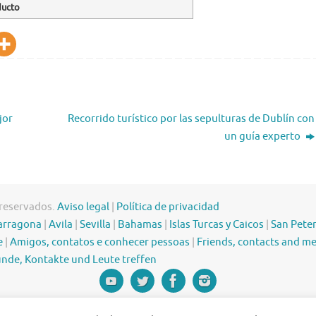
ducto
jor
Recorrido turístico por las sepulturas de Dublín con
un guía experto
 reservados.
Aviso legal
|
Política de privacidad
arragona
|
Avila
|
Sevilla
|
Bahamas
|
Islas Turcas y Caicos
|
San Pete
e
|
Amigos, contatos e conhecer pessoas
|
Friends, contacts and m
nde, Kontakte und Leute treffen