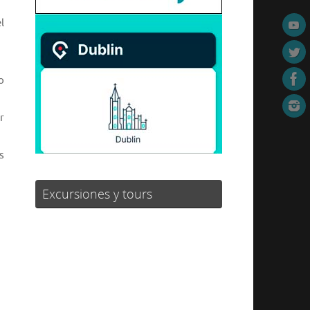
l
o
r
s
Excursiones y tours