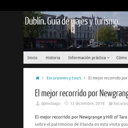
Saltar
al
contenido
Dublín. Guía de viajes y turismo.
Saltar
Inicio
Historia
Información práctica
Cómo 
al
contenido
Inicio
Excursiones y tours
El mejor recorrido por
El mejor recorrido por Newgrange
dpmubago
12 diciembre, 2018
Excursi
El mejor recorrido por Newgrange y Hill of Tar
sobre el patrimonio de Irlanda en esta visita gu