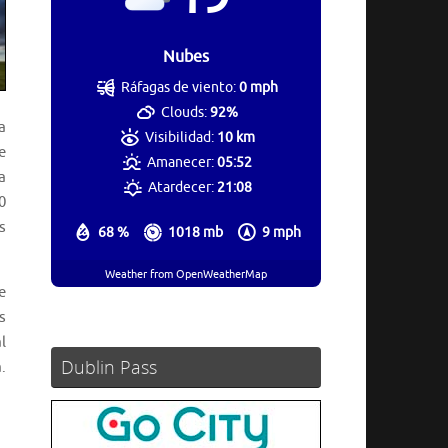
Nubes
Ráfagas de viento:
0 mph
Clouds:
92%
a
Visibilidad:
10 km
e
Amanecer:
05:52
a
Atardecer:
21:08
0
s
68 %
1018 mb
9 mph
Weather from OpenWeatherMap
e
s
l
Dublin Pass
.