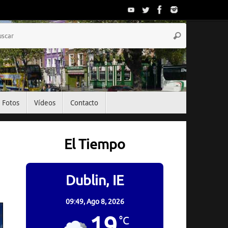
Búsqueda
Buscar
para:
Fotos
Vídeos
Contacto
El Tiempo
Dublin, IE
09:49,
Ago 8, 2026
19
°C