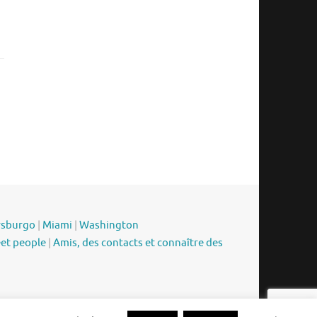
rsburgo
|
Miami
|
Washington
eet people
|
Amis, des contacts et connaître des
Funciona con
Tempera
&
WordPress.