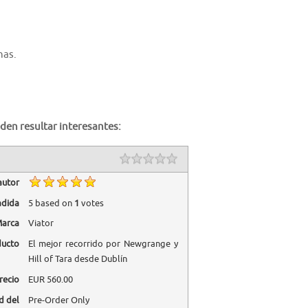
nas.
den resultar interesantes:
autor
adida
5
based on
1
votes
arca
Viator
ducto
El mejor recorrido por Newgrange y
Hill of Tara desde Dublín
recio
EUR
560.00
d del
Pre-Order Only