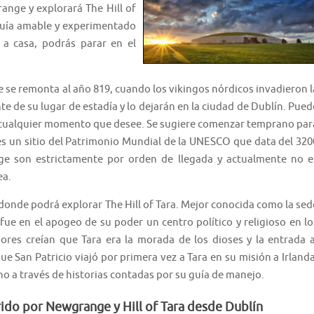
ange y explorará The Hill of
guía amable y experimentado
a casa, podrás parar en el
se remonta al año 819, cuando los vikingos nórdicos invadieron l
e de su lugar de estadía y lo dejarán en la ciudad de Dublín. Pued
n cualquier momento que desee. Se sugiere comenzar temprano par
s un sitio del Patrimonio Mundial de la UNESCO que data del 320
e son estrictamente por orden de llegada y actualmente no e
ea.
onde podrá explorar The Hill of Tara. Mejor conocida como la sed
 fue en el apogeo de su poder un centro político y religioso en lo
ores creían que Tara era la morada de los dioses y la entrada a
e San Patricio viajó por primera vez a Tara en su misión a Irlanda
no a través de historias contadas por su guía de manejo.
rido por Newgrange y Hill of Tara desde Dublín