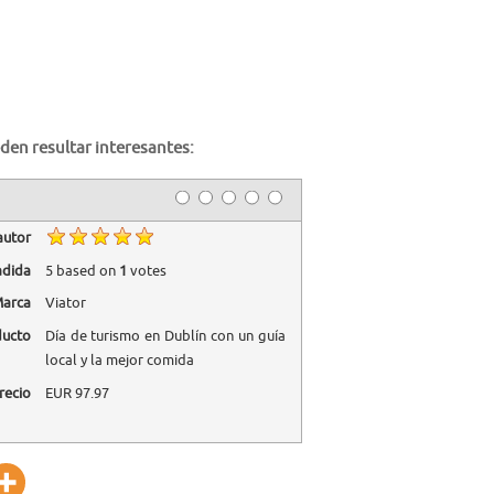
den resultar interesantes:
autor
adida
5
based on
1
votes
arca
Viator
ducto
Día de turismo en Dublín con un guía
local y la mejor comida
recio
EUR
97.97