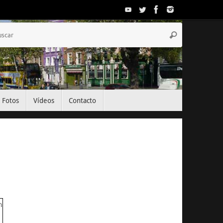
Búsqueda
Buscar
para:
Fotos
Vídeos
Contacto
El Tiempo
Dublin, IE
01:38,
Ago 7, 2026
15
°C