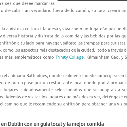
 Ya sea que desee marcar las
 o descubrir un vecindario fuera de lo común, su local creará un
 la amistosa cultura irlandesa y viva como un lugareño por un dí
 diversa historia y disfruta de la comida y las bebidas por las qu
nfitrión a tu lado para navegar, sáltate las trampas para turistas 
 como los aspectos más destacados de la ciudad, ¡todo a través d
gares más emblemáticos como
Trinity College
, Kilmainham Gaol y S
mo el animado Rathmines, donde realmente puede sumergirse en l
rzo de pub o pase por un restaurante local donde podrá probar e
en lugares cuidadosamente seleccionados que se adaptan a su
cos. Además de visitar los lugares que más desea ver, deténgase e
 del camino que le recomiende su anfitrión para obtener una visió
en Dublín con un guía local y la mejor comida