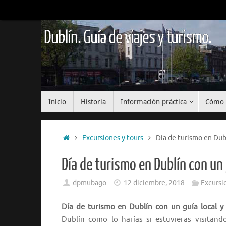
Saltar
al
contenido
Dublín. Guía de viajes y turismo.
Saltar
Inicio
Historia
Información práctica
Cómo 
al
contenido
Inicio
Excursiones y tours
Día de turismo en Dubl
Día de turismo en Dublín con un 
dpmubago
12 diciembre, 2018
Excursi
Día de turismo en Dublín con un guía local y
Dublín como lo harías si estuvieras visitand