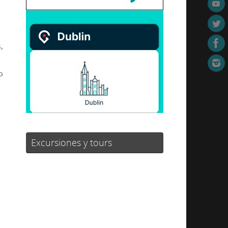
,
o
Excursiones y tours